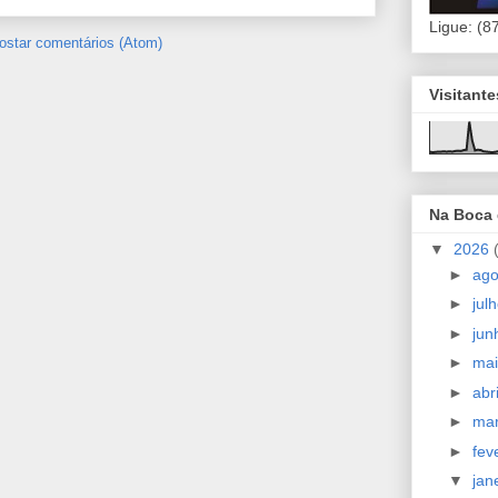
Ligue: (8
ostar comentários (Atom)
Visitant
Na Boca
▼
2026
►
ag
►
jul
►
ju
►
ma
►
abr
►
ma
►
fev
▼
jan