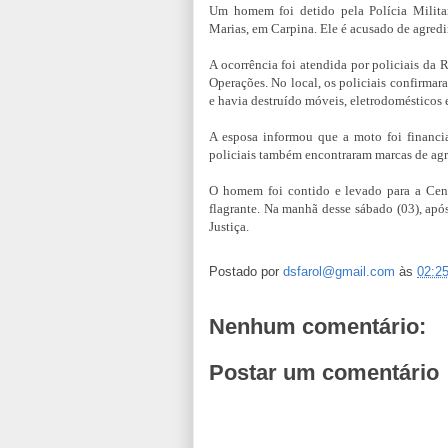
Um homem foi detido pela Polícia Militar
Marias, em Carpina. Ele é acusado de agredir 
A ocorrência foi atendida por policiais da
Operações. No local, os policiais confirmar
e havia destruído móveis, eletrodomésticos 
A esposa informou que a moto foi financi
policiais também encontraram marcas de agre
O homem foi contido e levado para a Cent
flagrante. Na manhã desse sábado (03), após
Justiça.
Postado por
dsfarol@gmail.com
às
02:2
Nenhum comentário:
Postar um comentário