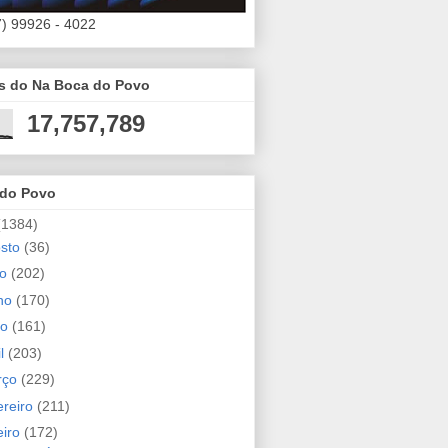
7) 99926 - 4022
es do Na Boca do Povo
17,757,789
 do Povo
(1384)
osto
(36)
ho
(202)
nho
(170)
io
(161)
il
(203)
rço
(229)
ereiro
(211)
eiro
(172)