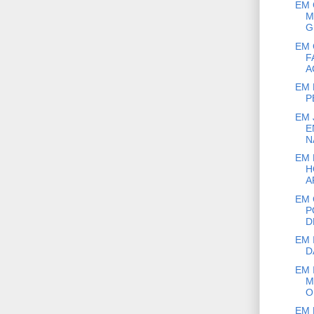
EM 
M
G
EM 
F
A
EM 
P
EM 
E
NA
EM 
H
A
EM 
P
D
EM 
D
EM 
M
O
EM 