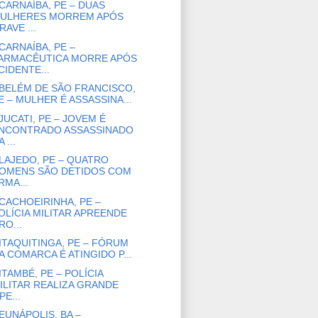
CARNAÍBA, PE – DUAS
ULHERES MORREM APÓS
RAVE ...
CARNAÍBA, PE –
ARMACÊUTICA MORRE APÓS
CIDENTE...
BELÉM DE SÃO FRANCISCO,
E – MULHER É ASSASSINA...
JUCATI, PE – JOVEM É
NCONTRADO ASSASSINADO
 ...
LAJEDO, PE – QUATRO
OMENS SÃO DETIDOS COM
RMA...
CACHOEIRINHA, PE –
OLÍCIA MILITAR APREENDE
RO...
ITAQUITINGA, PE – FÓRUM
A COMARCA É ATINGIDO P...
ITAMBÉ, PE – POLÍCIA
ILITAR REALIZA GRANDE
PE...
EUNÁPOLIS, BA –