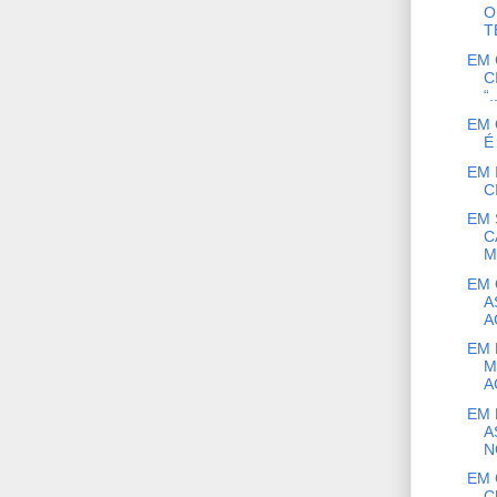
O
T
EM 
C
“.
EM 
É
EM 
C
EM 
C
M
EM 
A
A
EM 
M
A
EM 
A
N
EM 
C