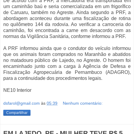
De acordo com a PRF, a mercadoria era transportada em
um caminhão baú e seria comercializada em um frigorífico
de Caruaru, também no Agreste. Ainda segundo a PRF, a
abordagem aconteceu durante uma fiscalização de rotina
no quilômetro 144 da rodovia. Ao verificar a carroceria do
caminhão, foi encontrada a carne em desacordo com as
normas da Vigilância Sanitária, conforme informou a PRF.
A PRF informou ainda que o condutor do veículo informou
que os animais foram comprados no Maranhão e abatidos
no matadouro público de Lajedo, no Agreste. O homem foi
encaminhado junto com a carga à Agência de Defesa e
Fiscalização Agropecuária de Pernambuco (ADAGRO),
para a continuidade dos procedimentos legais.
NE10 Interior
dsfarol@gmail.com
às
05:39
Nenhum comentário:
Compartilhar
EM LAJEDO, PE - MULHER TEVE R$ 5