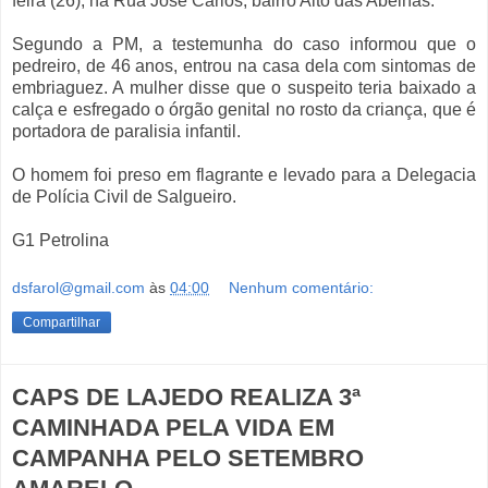
feira (26), na Rua José Carlos, bairro Alto das Abelhas.
Segundo a PM, a testemunha do caso informou que o
pedreiro, de 46 anos, entrou na casa dela com sintomas de
embriaguez. A mulher disse que o suspeito teria baixado a
calça e esfregado o órgão genital no rosto da criança, que é
portadora de paralisia infantil.
O homem foi preso em flagrante e levado para a Delegacia
de Polícia Civil de Salgueiro.
G1 Petrolina
dsfarol@gmail.com
às
04:00
Nenhum comentário:
Compartilhar
CAPS DE LAJEDO REALIZA 3ª
CAMINHADA PELA VIDA EM
CAMPANHA PELO SETEMBRO