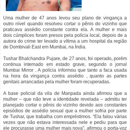
Uma mulher de 47 anos levou seu plano de vingança a
outro nível quando resolveu cortar o pênis do vizinho que
praticava assédio constante contra ela. A mulher e mais
dois cúmplices foram presos pela polícia local, depois de a
autora do crime ter levado a vítima a um hospital da região
de Dombivali East em Mumbai, na Índia.
Tushar Bhalchandra Pujare, de 27 anos, foi operado, porém
continua internado em estado grave, segundo o jornal
Mumbai Mirror . A polícia informou que tanto a faca usada
na hora da vingança contra assédio , quanto as partes
genitais arrancadas pela mulher foram recuperadas.
A base policial da vila de Manpada ainda afirmou que a
mulher – que não teve a identidade revelada – admitiu ter
planejado cortar o pênis do vizinho devido aos constantes
episódios de assédio sexual que a mulher sofria por parte
de Tushar, que trabalha com empréstimos. “Ela falou várias
vezes que não estava interessada nele e pediu para que
ele procurasse uma mulher mais nova”, afirmou o porta-voz