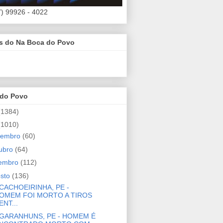
7) 99926 - 4022
es do Na Boca do Povo
 do Povo
(1384)
(1010)
zembro
(60)
ubro
(64)
tembro
(112)
osto
(136)
CACHOEIRINHA, PE -
OMEM FOI MORTO A TIROS
ENT...
GARANHUNS, PE - HOMEM É