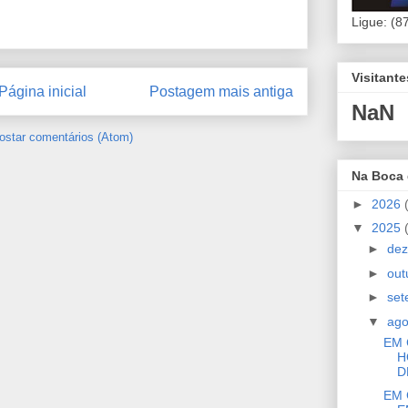
Ligue: (8
Visitant
Página inicial
Postagem mais antiga
NaN
ostar comentários (Atom)
Na Boca
►
2026
▼
2025
►
de
►
out
►
se
▼
ag
EM 
H
D
EM 