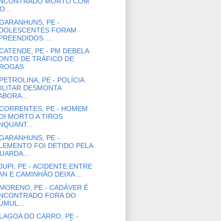
NCONTRADO MORTO COM
O...
GARANHUNS, PE -
DOLESCENTES FORAM
PREENDIDOS ...
CATENDE, PE - PM DEBELA
ONTO DE TRÁFICO DE
ROGAS
PETROLINA, PE - POLÍCIA
ILITAR DESMONTA
ABORA...
CORRENTES, PE - HOMEM
OI MORTO A TIROS
NQUANT...
GARANHUNS, PE -
LEMENTO FOI DETIDO PELA
UARDA...
JUPI, PE - ACIDENTE ENTRE
AN E CAMINHÃO DEIXA ...
MORENO, PE - CADÁVER É
NCONTRADO FORA DO
ÚMUL...
LAGOA DO CARRO, PE -