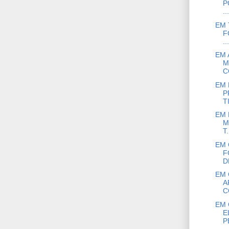
P
...
EM 
F
...
EM 
M
C
EM 
P
T
EM 
M
T.
EM 
F
D
EM 
A
C
EM 
E
P