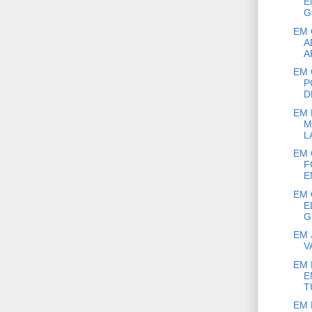
E
G
EM 
A
A
EM 
P
D
EM 
M
L
EM 
F
E
EM 
E
G
EM 
V
EM 
E
T
EM 