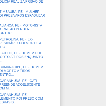
OLÍCIA REALIZA PRISÃO DE
TIMBAÚBA, PE - MULHER
OI PRESA APÓS ESFAQUEAR
ALIANÇA, PE - MOTORISTA
ORRE AO PERDER
ONTROL...
PETROLINA, PE - EX-
RESIDIÁRIO FOI MORTO A
IRO...
LAJEDO, PE - HOMEM FOI
ORTO A TIROS ENQUANTO
..
CAMARAGIBE, PE - HOMEM
OI MORTO A TIROS
ENTRO...
GARANHUNS, PE - GATI
PREENDE ADOELSCENTE
OM M...
GARANHUNS, PE -
LEMENTO FOI PRESO COM
EDRAS D...