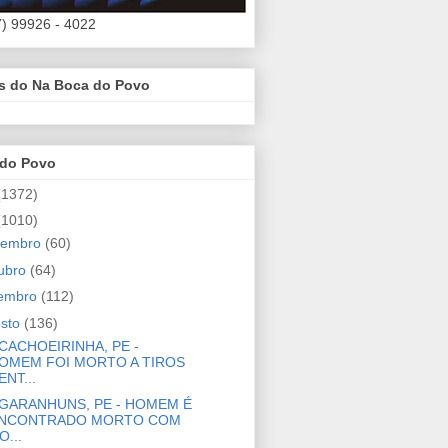
7) 99926 - 4022
es do Na Boca do Povo
 do Povo
(1372)
(1010)
zembro
(60)
ubro
(64)
tembro
(112)
osto
(136)
CACHOEIRINHA, PE -
OMEM FOI MORTO A TIROS
ENT...
GARANHUNS, PE - HOMEM É
NCONTRADO MORTO COM
O...