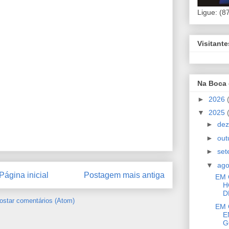
Ligue: (8
Visitant
Na Boca
►
2026
▼
2025
►
de
►
out
►
se
▼
ag
Página inicial
Postagem mais antiga
EM 
H
D
ostar comentários (Atom)
EM 
E
G