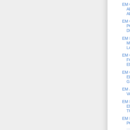
EM 
A
A
EM 
P
D
EM 
M
L
EM 
F
E
EM 
E
G
EM 
V
EM 
E
T
EM 
P
...