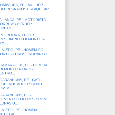
TIMBAÚBA, PE - MULHER
OI PRESA APÓS ESFAQUEAR
ALIANÇA, PE - MOTORISTA
ORRE AO PERDER
ONTROL...
PETROLINA, PE - EX-
RESIDIÁRIO FOI MORTO A
IRO...
LAJEDO, PE - HOMEM FOI
ORTO A TIROS ENQUANTO
..
CAMARAGIBE, PE - HOMEM
OI MORTO A TIROS
ENTRO...
GARANHUNS, PE - GATI
PREENDE ADOELSCENTE
OM M...
GARANHUNS, PE -
LEMENTO FOI PRESO COM
EDRAS D...
LAJEDO, PE - HOMEM
NTREGA