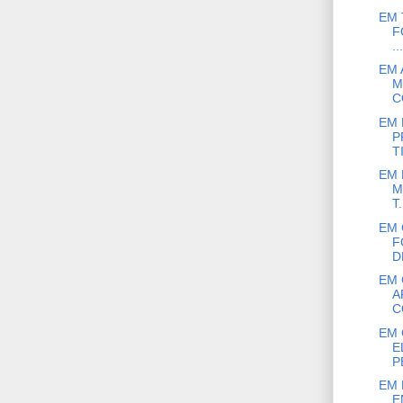
EM 
F
...
EM 
M
C
EM 
P
T
EM 
M
T.
EM 
F
D
EM 
A
C
EM 
E
P
EM 
E