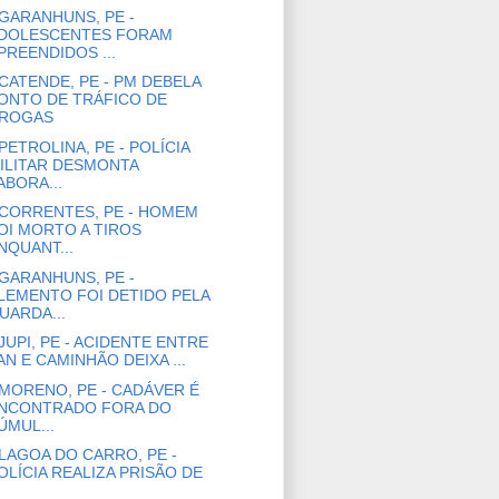
GARANHUNS, PE -
DOLESCENTES FORAM
PREENDIDOS ...
CATENDE, PE - PM DEBELA
ONTO DE TRÁFICO DE
ROGAS
PETROLINA, PE - POLÍCIA
ILITAR DESMONTA
ABORA...
CORRENTES, PE - HOMEM
OI MORTO A TIROS
NQUANT...
GARANHUNS, PE -
LEMENTO FOI DETIDO PELA
UARDA...
JUPI, PE - ACIDENTE ENTRE
AN E CAMINHÃO DEIXA ...
MORENO, PE - CADÁVER É
NCONTRADO FORA DO
ÚMUL...
LAGOA DO CARRO, PE -
OLÍCIA REALIZA PRISÃO DE