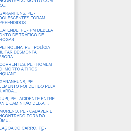
NCONTRADO MORTO COM
O...
GARANHUNS, PE -
DOLESCENTES FORAM
PREENDIDOS ...
CATENDE, PE - PM DEBELA
ONTO DE TRÁFICO DE
ROGAS
PETROLINA, PE - POLÍCIA
ILITAR DESMONTA
ABORA...
CORRENTES, PE - HOMEM
OI MORTO A TIROS
NQUANT...
GARANHUNS, PE -
LEMENTO FOI DETIDO PELA
UARDA...
JUPI, PE - ACIDENTE ENTRE
AN E CAMINHÃO DEIXA ...
MORENO, PE - CADÁVER É
NCONTRADO FORA DO
ÚMUL...
LAGOA DO CARRO, PE -