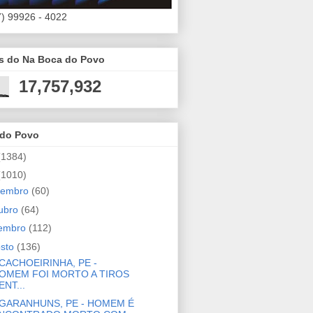
7) 99926 - 4022
es do Na Boca do Povo
17,757,932
 do Povo
(1384)
(1010)
zembro
(60)
ubro
(64)
tembro
(112)
osto
(136)
CACHOEIRINHA, PE -
OMEM FOI MORTO A TIROS
ENT...
GARANHUNS, PE - HOMEM É