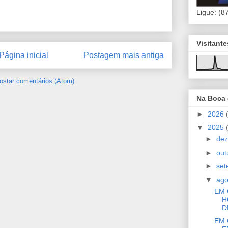
Ligue: (8
Visitant
Página inicial
Postagem mais antiga
ostar comentários (Atom)
Na Boca
►
2026
▼
2025
►
de
►
out
►
se
▼
ag
EM 
H
D
EM 