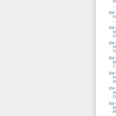
P
...
EM 
F
...
EM 
M
C
EM 
P
T
EM 
M
T.
EM 
F
D
EM 
A
C
EM 
E
P