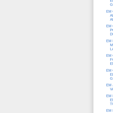
E
G
EM 
A
A
EM 
P
D
EM 
M
L
EM 
F
E
EM 
E
G
EM 
V
EM 
E
T
EM 