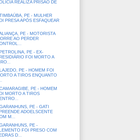
OLÍCIA REALIZA PRISÃO DE
TIMBAÚBA, PE - MULHER
OI PRESA APÓS ESFAQUEAR
ALIANÇA, PE - MOTORISTA
ORRE AO PERDER
ONTROL...
PETROLINA, PE - EX-
RESIDIÁRIO FOI MORTO A
IRO...
LAJEDO, PE - HOMEM FOI
ORTO A TIROS ENQUANTO
..
CAMARAGIBE, PE - HOMEM
OI MORTO A TIROS
ENTRO...
GARANHUNS, PE - GATI
PREENDE ADOELSCENTE
OM M...
GARANHUNS, PE -
LEMENTO FOI PRESO COM
EDRAS D...