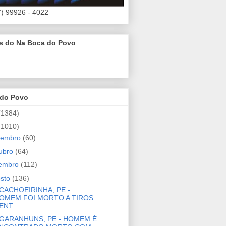
7) 99926 - 4022
es do Na Boca do Povo
 do Povo
(1384)
(1010)
zembro
(60)
ubro
(64)
tembro
(112)
osto
(136)
CACHOEIRINHA, PE -
OMEM FOI MORTO A TIROS
ENT...
GARANHUNS, PE - HOMEM É