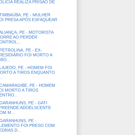
OLÍCIA REALIZA PRISÃO DE
TIMBAÚBA, PE - MULHER
OI PRESA APÓS ESFAQUEAR
ALIANÇA, PE - MOTORISTA
ORRE AO PERDER
ONTROL...
PETROLINA, PE - EX-
RESIDIÁRIO FOI MORTO A
IRO...
LAJEDO, PE - HOMEM FOI
ORTO A TIROS ENQUANTO
..
CAMARAGIBE, PE - HOMEM
OI MORTO A TIROS
ENTRO...
GARANHUNS, PE - GATI
PREENDE ADOELSCENTE
OM M...
GARANHUNS, PE -
LEMENTO FOI PRESO COM
EDRAS D...