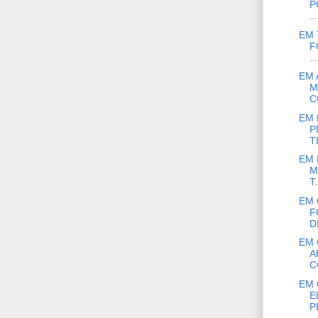
P
...
EM 
F
...
EM 
M
C
EM 
P
T
EM 
M
T.
EM 
F
D
EM 
A
C
EM 
E
P