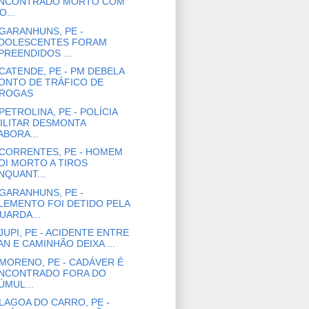
NCONTRADO MORTO COM
O...
GARANHUNS, PE -
DOLESCENTES FORAM
PREENDIDOS ...
CATENDE, PE - PM DEBELA
ONTO DE TRÁFICO DE
ROGAS
PETROLINA, PE - POLÍCIA
ILITAR DESMONTA
ABORA...
CORRENTES, PE - HOMEM
OI MORTO A TIROS
NQUANT...
GARANHUNS, PE -
LEMENTO FOI DETIDO PELA
UARDA...
JUPI, PE - ACIDENTE ENTRE
AN E CAMINHÃO DEIXA ...
MORENO, PE - CADÁVER É
NCONTRADO FORA DO
ÚMUL...
LAGOA DO CARRO, PE -