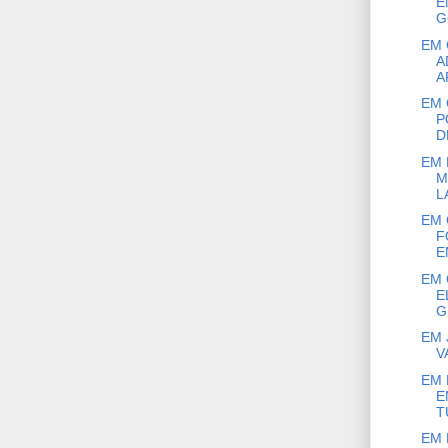
E
G
EM 
A
A
EM 
P
D
EM 
M
L
EM 
F
E
EM 
E
G
EM 
V
EM 
E
T
EM 