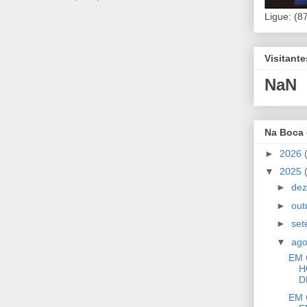
Ligue: (8
Visitant
NaN
Na Boca
►
2026
▼
2025
►
de
►
out
►
se
▼
ag
EM 
H
D
EM 