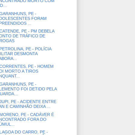
NCONTRADO MORTO COM
O...
GARANHUNS, PE -
DOLESCENTES FORAM
PREENDIDOS ...
CATENDE, PE - PM DEBELA
ONTO DE TRÁFICO DE
ROGAS
PETROLINA, PE - POLÍCIA
ILITAR DESMONTA
ABORA...
CORRENTES, PE - HOMEM
OI MORTO A TIROS
NQUANT...
GARANHUNS, PE -
LEMENTO FOI DETIDO PELA
UARDA...
JUPI, PE - ACIDENTE ENTRE
AN E CAMINHÃO DEIXA ...
MORENO, PE - CADÁVER É
NCONTRADO FORA DO
ÚMUL...
LAGOA DO CARRO, PE -