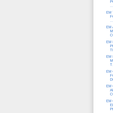
P
...
EM 
F
...
EM 
M
C
EM 
P
T
EM 
M
T.
EM 
F
D
EM 
A
C
EM 
E
P