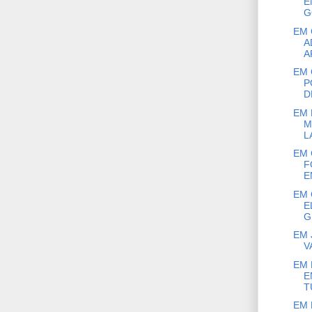
E
G
EM 
A
A
EM 
P
D
EM 
M
L
EM 
F
E
EM 
E
G
EM 
V
EM 
E
T
EM 