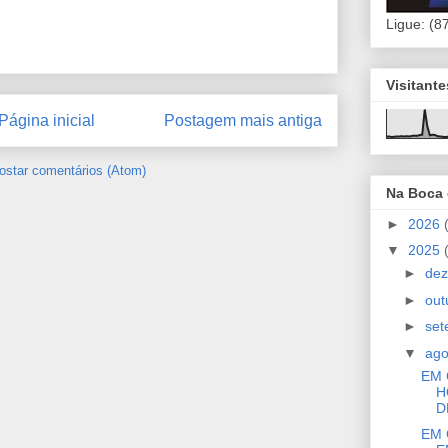
Ligue: (8
Visitant
Página inicial
Postagem mais antiga
ostar comentários (Atom)
Na Boca
►
2026
▼
2025
►
de
►
out
►
se
▼
ag
EM 
H
D
EM 