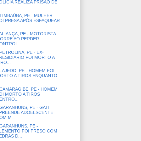
OLÍCIA REALIZA PRISÃO DE
TIMBAÚBA, PE - MULHER
OI PRESA APÓS ESFAQUEAR
ALIANÇA, PE - MOTORISTA
ORRE AO PERDER
ONTROL...
PETROLINA, PE - EX-
RESIDIÁRIO FOI MORTO A
IRO...
LAJEDO, PE - HOMEM FOI
ORTO A TIROS ENQUANTO
..
CAMARAGIBE, PE - HOMEM
OI MORTO A TIROS
ENTRO...
GARANHUNS, PE - GATI
PREENDE ADOELSCENTE
OM M...
GARANHUNS, PE -
LEMENTO FOI PRESO COM
EDRAS D...