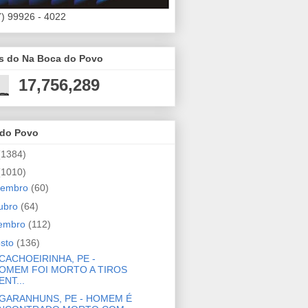
7) 99926 - 4022
es do Na Boca do Povo
17,756,289
 do Povo
(1384)
(1010)
zembro
(60)
ubro
(64)
tembro
(112)
osto
(136)
CACHOEIRINHA, PE -
OMEM FOI MORTO A TIROS
ENT...
GARANHUNS, PE - HOMEM É