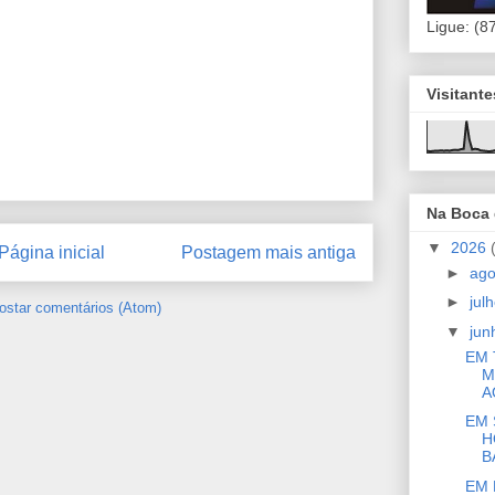
Ligue: (8
Visitant
Na Boca
▼
2026
Página inicial
Postagem mais antiga
►
ag
►
jul
ostar comentários (Atom)
▼
ju
EM 
M
A
EM 
H
BA
EM 