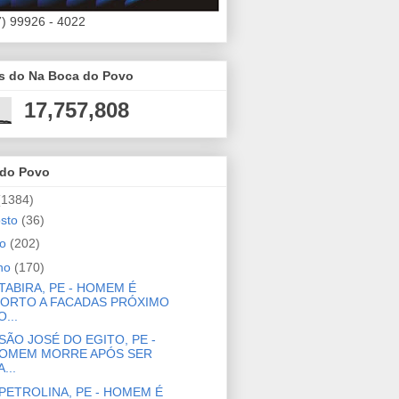
7) 99926 - 4022
es do Na Boca do Povo
17,757,808
 do Povo
(1384)
osto
(36)
ho
(202)
nho
(170)
TABIRA, PE - HOMEM É
ORTO A FACADAS PRÓXIMO
O...
SÃO JOSÉ DO EGITO, PE -
OMEM MORRE APÓS SER
...
PETROLINA, PE - HOMEM É