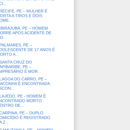
I...
RECIFE, PE – MULHER É
ORTA A TIROS E DOIS
OME...
IBIRAJUBA, PE – HOMEM
ORRE APÓS ACIDENTE DE
O...
PALMARES, PE –
DOLESCENTE DE 17 ANOS É
ORTO A...
SANTA CRUZ DO
APIBARIBE, PE –
MPRESÁRIO É MOR...
LAGOA DO CARRO, PE –
ACONHA É ENCONTRADA
SCON...
LAJEDO, PE - HOMEM É
NCONTRADO MORTO
ENTRO DE...
CARPINA, PE – DUPLO
OMICÍDIO É REGISTRADO
A Z...
CAMUTANGA, PE – HOMEM