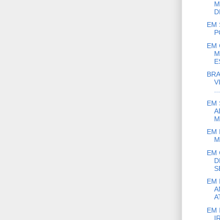
M
D
EM 
P
EM 
M
E
BRA
V
...
EM 
A
M
EM 
M
EM 
D
S
EM 
A
A
EM 
I