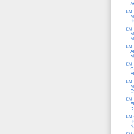
AC
EM 
M
H
EM 
M
M
EM 
A
M
EM 
C
E
EM 
M
E
EM 
E
D
EM 
H
N
EM 