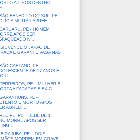
ORTO A TIROS DENTRO
E...
SÃO BENEDITO DO SUL, PE -
OLÍCIA MILITAR APREE...
CARUARU, PE - HOMEM
ORRE APÓS SER
SFAQUEADO N...
SIL VENCE O JAPÃO DE
IRADA E GARANTE VAGA NAS
SÃO CAETANO, PE –
DOLESCENTE DE 17 ANOS É
ORT...
FERREIROS, PE – MULHER É
ORTA A FACADAS E EX-C...
GARANHUNS, PE –
ETENTO É MORTO APÓS
ER AGREDI...
RECIFE, PE – BEBÊ DE 1
NO MORRE APÓS SER
TING...
IBIRAJUBA, PE – DOIS
RMÃOS MORREM EM GRAVE