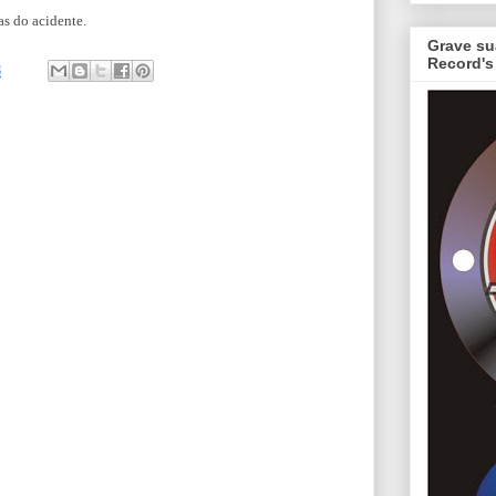
ias do acidente.
Grave su
Record's
3