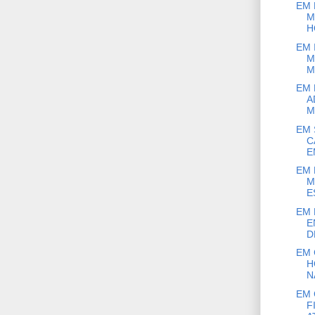
EM 
M
H
EM 
M
M
EM 
A
M
EM 
C
E
EM 
M
E
EM 
E
D
EM 
H
N
EM 
F