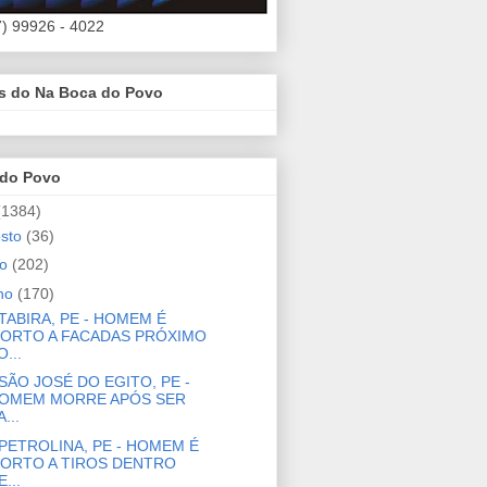
7) 99926 - 4022
es do Na Boca do Povo
 do Povo
(1384)
osto
(36)
ho
(202)
nho
(170)
TABIRA, PE - HOMEM É
ORTO A FACADAS PRÓXIMO
O...
SÃO JOSÉ DO EGITO, PE -
OMEM MORRE APÓS SER
...
PETROLINA, PE - HOMEM É
ORTO A TIROS DENTRO
E...