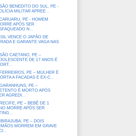
SÃO BENEDITO DO SUL, PE -
OLÍCIA MILITAR APREE...
CARUARU, PE - HOMEM
ORRE APÓS SER
SFAQUEADO N...
SIL VENCE O JAPÃO DE
IRADA E GARANTE VAGA NAS
SÃO CAETANO, PE –
DOLESCENTE DE 17 ANOS É
ORT...
FERREIROS, PE – MULHER É
ORTA A FACADAS E EX-C...
GARANHUNS, PE –
ETENTO É MORTO APÓS
ER AGREDI...
RECIFE, PE – BEBÊ DE 1
NO MORRE APÓS SER
TING...
IBIRAJUBA, PE – DOIS
RMÃOS MORREM EM GRAVE
I...