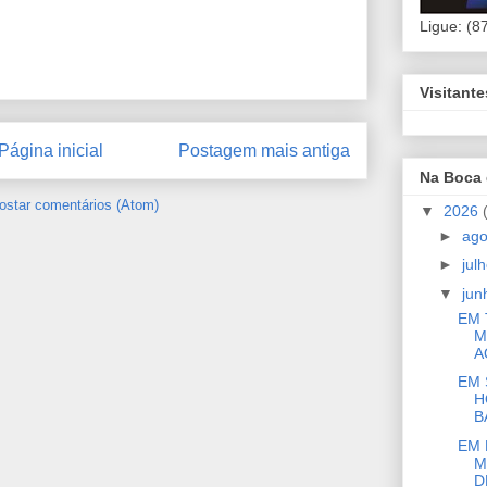
Ligue: (8
Visitant
Página inicial
Postagem mais antiga
Na Boca
ostar comentários (Atom)
▼
2026
►
ag
►
jul
▼
ju
EM 
M
A
EM 
H
BA
EM 
M
D