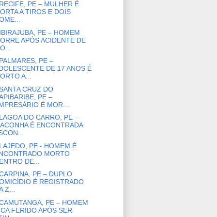
RECIFE, PE – MULHER É
ORTA A TIROS E DOIS
OME...
IBIRAJUBA, PE – HOMEM
ORRE APÓS ACIDENTE DE
O...
PALMARES, PE –
DOLESCENTE DE 17 ANOS É
ORTO A...
SANTA CRUZ DO
APIBARIBE, PE –
MPRESÁRIO É MOR...
LAGOA DO CARRO, PE –
ACONHA É ENCONTRADA
SCON...
LAJEDO, PE - HOMEM É
NCONTRADO MORTO
ENTRO DE...
CARPINA, PE – DUPLO
OMICÍDIO É REGISTRADO
A Z...
CAMUTANGA, PE – HOMEM
ICA FERIDO APÓS SER