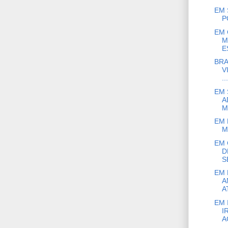
EM 
P
EM 
M
E
BRA
V
...
EM 
A
M
EM 
M
EM 
D
S
EM 
A
A
EM 
I
AC