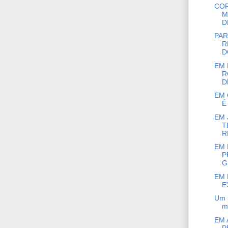
COR
M
D
PAR
R
D
EM 
R
D
EM 
É
EM 
T
R
EM 
P
G
EM 
E
Um p
mo
EM 
P