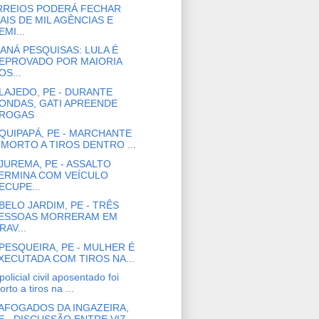
REIOS PODERÁ FECHAR
AIS DE MIL AGÊNCIAS E
EMI...
ANÁ PESQUISAS: LULA É
EPROVADO POR MAIORIA
OS...
LAJEDO, PE - DURANTE
ONDAS, GATI APREENDE
ROGAS
QUIPAPÁ, PE - MARCHANTE
 MORTO A TIROS DENTRO ...
JUREMA, PE - ASSALTO
ERMINA COM VEÍCULO
ECUPE...
BELO JARDIM, PE - TRÊS
ESSOAS MORRERAM EM
RAV...
PESQUEIRA, PE - MULHER É
XECUTADA COM TIROS NA...
olicial civil aposentado foi
rto a tiros na ...
AFOGADOS DA INGAZEIRA,
E - DISCUSSÃO ENTRE VIZ...