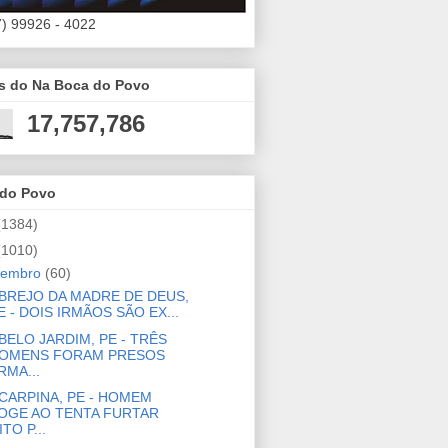
7) 99926 - 4022
es do Na Boca do Povo
17,757,786
 do Povo
(1384)
(1010)
zembro
(60)
BREJO DA MADRE DE DEUS,
E - DOIS IRMÃOS SÃO EX...
BELO JARDIM, PE - TRÊS
OMENS FORAM PRESOS
RMA...
CARPINA, PE - HOMEM
OGE AO TENTA FURTAR
ITO P...