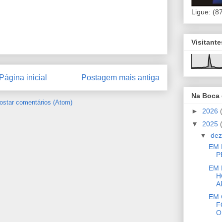
Ligue: (8
Visitant
Página inicial
Postagem mais antiga
Na Boca
ostar comentários (Atom)
►
2026
▼
2025
▼
de
EM 
P
EM 
H
A
EM 
F
O