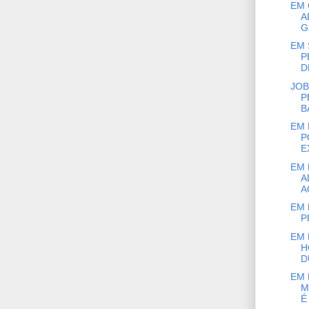
EM 
A
G
EM 
P
D
JOB
P
BA
EM 
P
E
EM 
A
AC
EM 
P
EM 
H
D
EM 
M
É