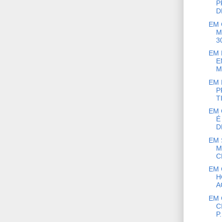
P
D
EM 
M
30
EM 
E
M
EM 
P
TI
EM 
É
D
EM 
M
C
EM 
H
A
EM 
C
P.