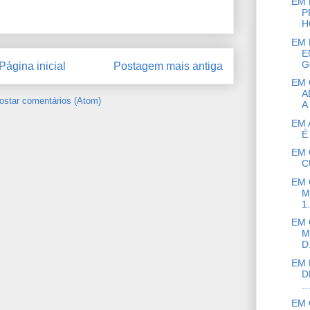
EM 
P
H
EM 
E
G
Página inicial
Postagem mais antiga
EM 
A
ostar comentários (Atom)
A
EM 
É
EM 
C
EM 
M
1.
EM 
M
D.
EM 
D
...
EM 