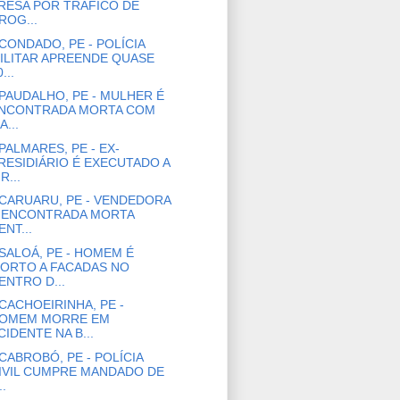
RESA POR TRÁFICO DE
ROG...
CONDADO, PE - POLÍCIA
ILITAR APREENDE QUASE
...
PAUDALHO, PE - MULHER É
NCONTRADA MORTA COM
A...
PALMARES, PE - EX-
RESIDIÁRIO É EXECUTADO A
R...
CARUARU, PE - VENDEDORA
 ENCONTRADA MORTA
ENT...
SALOÁ, PE - HOMEM É
ORTO A FACADAS NO
ENTRO D...
CACHOEIRINHA, PE -
OMEM MORRE EM
CIDENTE NA B...
CABROBÓ, PE - POLÍCIA
IVIL CUMPRE MANDADO DE
..