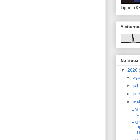
Ligue: (8
Visitant
Na Boca
▼
2026
►
ag
►
jul
►
ju
▼
ma
EM 
C
EM 
P
TI