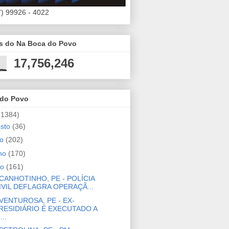
7) 99926 - 4022
es do Na Boca do Povo
17,756,246
 do Povo
(1384)
osto
(36)
ho
(202)
nho
(170)
io
(161)
CANHOTINHO, PE - POLÍCIA
IVIL DEFLAGRA OPERAÇÃ...
VENTUROSA, PE - EX-
RESIDIÁRIO É EXECUTADO A
...