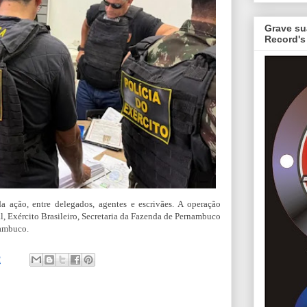
Grave su
Record's
da ação, entre delegados, agentes e escrivães. A operação
, Exército Brasileiro, Secretaria da Fazenda de Pernambuco
nambuco.
2