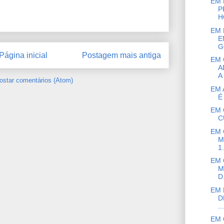
EM 
P
H
EM 
E
G
Página inicial
Postagem mais antiga
EM 
A
A
ostar comentários (Atom)
EM 
É
EM 
C
EM 
M
1.
EM 
M
D.
EM 
D
...
EM 