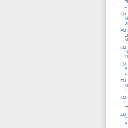
P
D
EM 
M
30
EM 
E
M
EM 
P
TI
EM 
É
D
EM 
M
C
EM 
H
A
EM 
C
P.