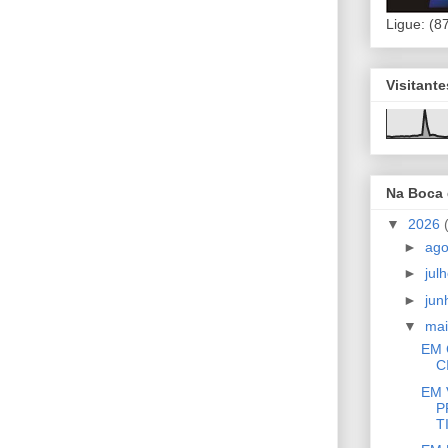
Ligue: (8
Visitant
Na Boca
▼
2026
►
ag
►
jul
►
ju
▼
ma
EM 
C
EM 
P
TI