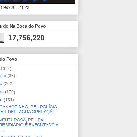
7) 99926 - 4022
es do Na Boca do Povo
17,756,220
 do Povo
(1384)
osto
(36)
ho
(202)
nho
(170)
io
(161)
CANHOTINHO, PE - POLÍCIA
IVIL DEFLAGRA OPERAÇÃ...
VENTUROSA, PE - EX-
RESIDIÁRIO É EXECUTADO A
...