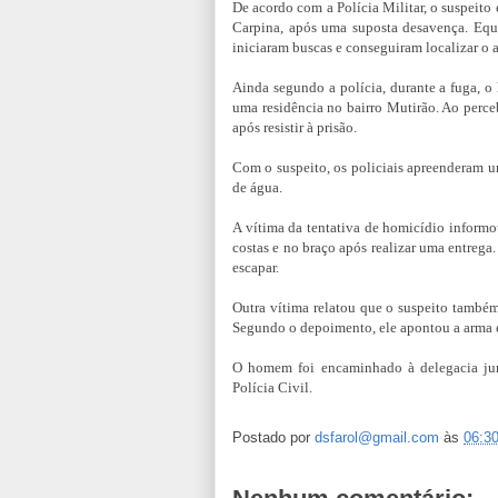
De acordo com a Polícia Militar, o suspei
Carpina, após uma suposta desavença. Equ
iniciaram buscas e conseguiram localizar o a
Ainda segundo a polícia, durante a fuga, 
uma residência no bairro Mutirão. Ao perceb
após resistir à prisão.
Com o suspeito, os policiais apreenderam u
de água.
A vítima da tentativa de homicídio informou
costas e no braço após realizar uma entrega
escapar.
Outra vítima relatou que o suspeito també
Segundo o depoimento, ele apontou a arma e 
O homem foi encaminhado à delegacia jun
Polícia Civil.
Postado por
dsfarol@gmail.com
às
06:3