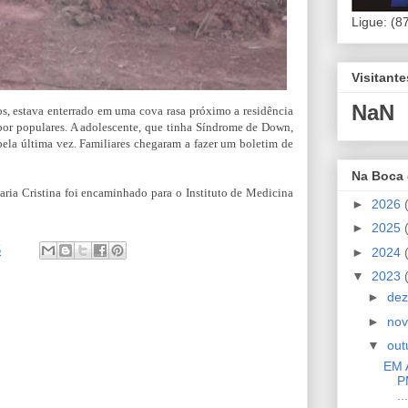
Ligue: (8
Visitant
NaN
s, estava enterrado em uma cova rasa próximo a residência
por populares. A adolescente, que tinha Síndrome de Down,
pela última vez. Familiares chegaram a fazer um boletim de
Na Boca
ria Cristina foi encaminhado para o Instituto de Medicina
►
2026
►
2025
5
►
2024
▼
2023
►
de
►
no
▼
out
EM 
P
...