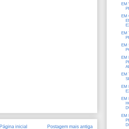
EM 
P
EM 
E
E
EM 
P
EM 
P
EM 
P
A
EM 
S
EM 
E
EM 
H
D
EM 
P
D
Página inicial
Postagem mais antiga