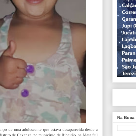
Na Boca 
corpo de u
ma adolescente que estava desaparecida desde a
o distrito de Caxangá, no município de Ribeirão, na Mata Sul