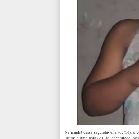
Na manhã dessa segunda-feira (02/10), o 
última quinta-feira (29), foi encontrado, n