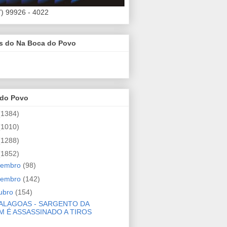
7) 99926 - 4022
es do Na Boca do Povo
 do Povo
(1384)
(1010)
(1288)
(1852)
zembro
(98)
vembro
(142)
ubro
(154)
ALAGOAS - SARGENTO DA
M É ASSASSINADO A TIROS