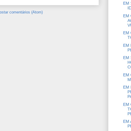
EM 
I
ostar comentários (Atom)
EM 
A
V
EM 
T
EM 
P
EM 
H
C
EM 
M
EM 
P
PA
EM 
T
P
EM 
P