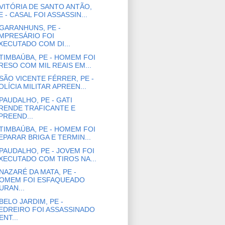
VITÓRIA DE SANTO ANTÃO,
E - CASAL FOI ASSASSIN...
GARANHUNS, PE -
MPRESÁRIO FOI
XECUTADO COM DI...
TIMBAÚBA, PE - HOMEM FOI
RESO COM MIL REAIS EM...
SÃO VICENTE FÉRRER, PE -
OLÍCIA MILITAR APREEN...
PAUDALHO, PE - GATI
RENDE TRAFICANTE E
PREEND...
TIMBAÚBA, PE - HOMEM FOI
EPARAR BRIGA E TERMIN...
PAUDALHO, PE - JOVEM FOI
XECUTADO COM TIROS NA...
NAZARÉ DA MATA, PE -
OMEM FOI ESFAQUEADO
URAN...
BELO JARDIM, PE -
EDREIRO FOI ASSASSINADO
ENT...