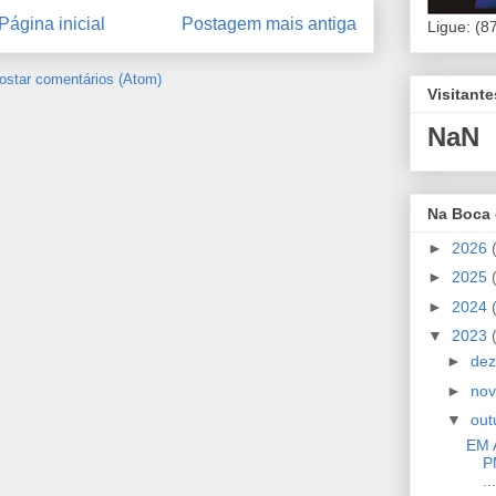
Página inicial
Postagem mais antiga
Ligue: (8
ostar comentários (Atom)
Visitant
NaN
Na Boca
►
2026
►
2025
►
2024
▼
2023
►
de
►
no
▼
out
EM 
P
...