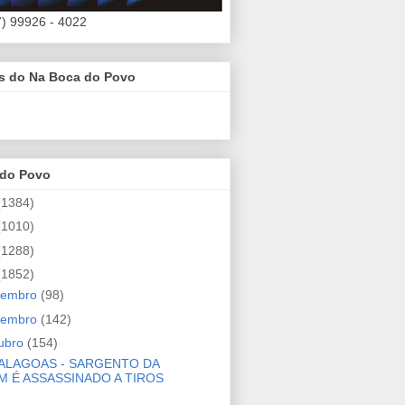
7) 99926 - 4022
es do Na Boca do Povo
 do Povo
(1384)
(1010)
(1288)
(1852)
zembro
(98)
vembro
(142)
ubro
(154)
ALAGOAS - SARGENTO DA
M É ASSASSINADO A TIROS