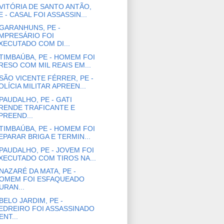
VITÓRIA DE SANTO ANTÃO,
E - CASAL FOI ASSASSIN...
GARANHUNS, PE -
MPRESÁRIO FOI
XECUTADO COM DI...
TIMBAÚBA, PE - HOMEM FOI
RESO COM MIL REAIS EM...
SÃO VICENTE FÉRRER, PE -
OLÍCIA MILITAR APREEN...
PAUDALHO, PE - GATI
RENDE TRAFICANTE E
PREEND...
TIMBAÚBA, PE - HOMEM FOI
EPARAR BRIGA E TERMIN...
PAUDALHO, PE - JOVEM FOI
XECUTADO COM TIROS NA...
NAZARÉ DA MATA, PE -
OMEM FOI ESFAQUEADO
URAN...
BELO JARDIM, PE -
EDREIRO FOI ASSASSINADO
ENT...