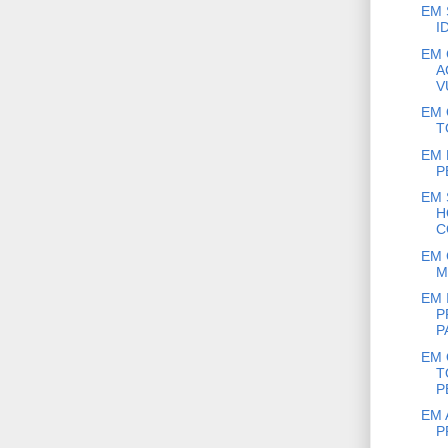
EM 
I
EM 
A
V
EM 
T
EM 
P
EM 
H
C
EM 
M
EM 
P
PA
EM 
T
P
EM 
P