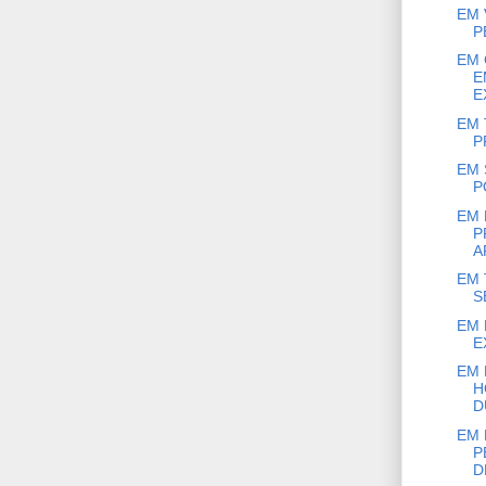
EM 
P
EM 
E
E
EM 
P
EM 
P
EM 
P
A
EM 
S
EM 
E
EM 
H
D
EM 
P
D