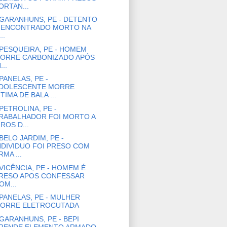
ORTAN...
GARANHUNS, PE - DETENTO
 ENCONTRADO MORTO NA
..
PESQUEIRA, PE - HOMEM
ORRE CARBONIZADO APÓS
...
PANELAS, PE -
DOLESCENTE MORRE
ÍTIMA DE BALA ...
PETROLINA, PE -
RABALHADOR FOI MORTO A
IROS D...
BELO JARDIM, PE -
NDIVIDUO FOI PRESO COM
RMA ...
VICÊNCIA, PE - HOMEM É
RESO APOS CONFESSAR
OM...
PANELAS, PE - MULHER
ORRE ELETROCUTADA
GARANHUNS, PE - BEPI
RENDE ELEMENTO ARMADO