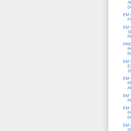
A
D
EM 
F
EM 
S
P
PRE
P
R
EM 
E
20
EM 
P
A
EM 
P
EM 
P
D
EM 
E