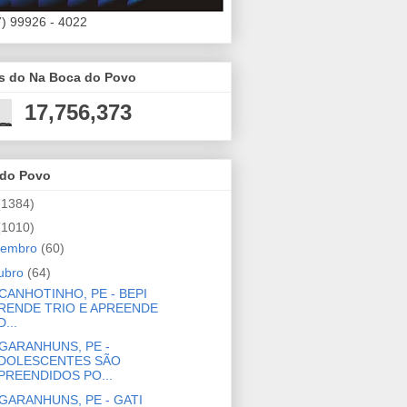
7) 99926 - 4022
es do Na Boca do Povo
17,756,373
 do Povo
(1384)
(1010)
zembro
(60)
ubro
(64)
CANHOTINHO, PE - BEPI
RENDE TRIO E APREENDE
D...
GARANHUNS, PE -
DOLESCENTES SÃO
PREENDIDOS PO...
GARANHUNS, PE - GATI