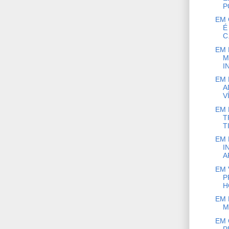
P
EM 
É
C.
EM 
M
IN
EM 
A
V
EM 
T
T
EM 
I
A
EM 
P
H
EM 
M
EM 
P