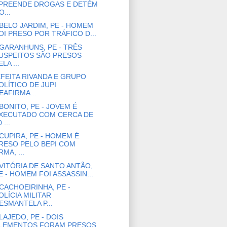
PREENDE DROGAS E DETÉM
O...
BELO JARDIM, PE - HOMEM
OI PRESO POR TRÁFICO D...
GARANHUNS, PE - TRÊS
USPEITOS SÃO PRESOS
ELA ...
FEITA RIVANDA E GRUPO
OLÍTICO DE JUPI
EAFIRMA...
BONITO, PE - JOVEM É
XECUTADO COM CERCA DE
 ...
CUPIRA, PE - HOMEM É
RESO PELO BEPI COM
RMA, ...
VITÓRIA DE SANTO ANTÃO,
E - HOMEM FOI ASSASSIN...
CACHOEIRINHA, PE -
OLÍCIA MILITAR
ESMANTELA P...
LAJEDO, PE - DOIS
LEMENTOS FORAM PRESOS