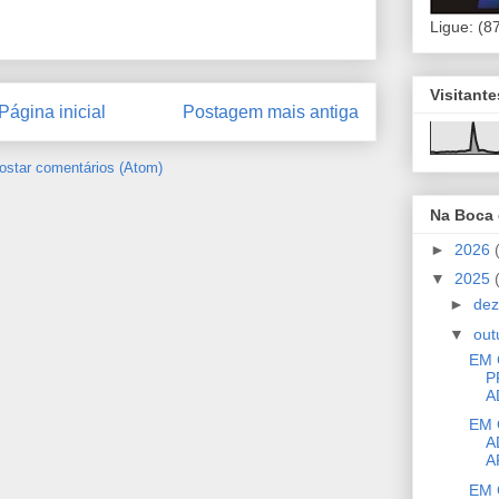
Ligue: (8
Visitant
Página inicial
Postagem mais antiga
ostar comentários (Atom)
Na Boca
►
2026
▼
2025
►
de
▼
out
EM 
P
A
EM 
A
A
EM 