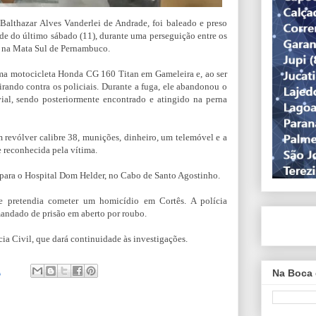
althazar Alves Vanderlei de Andrade, foi baleado e preso
arde do último sábado (11), durante uma perseguição entre os
, na Mata Sul de Pernambuco.
ma motocicleta Honda CG 160 Titan em Gameleira e, ao ser
rando contra os policiais. Durante a fuga, ele abandonou o
ial, sendo posteriormente encontrado e atingido na perna
revólver calibre 38, munições, dinheiro, um telemóvel e a
 reconhecida pela vítima.
do para o Hospital Dom Helder, no Cabo de Santo Agostinho.
e pretendia cometer um homicídio em Cortês. A polícia
andado de prisão em aberto por roubo.
ia Civil, que dará continuidade às investigações.
1
Na Boca 