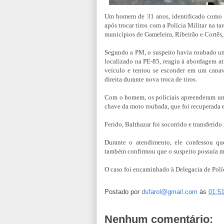
Um homem de 31 anos, identificado como B
após trocar tiros com a Polícia Militar na t
municípios de Gameleira, Ribeirão e Cortês
Segundo a PM, o suspeito havia roubado u
localizado na PE-85, reagiu à abordagem ati
veículo e tentou se esconder em um canav
direita durante nova troca de tiros.
Com o homem, os policiais apreenderam um 
chave da moto roubada, que foi recuperada e
Ferido, Balthazar foi socorrido e transferi
Durante o atendimento, ele confessou qu
também confirmou que o suspeito possuía m
O caso foi encaminhado à Delegacia de Políc
Postado por
dsfarol@gmail.com
às
01:5
Nenhum comentário: