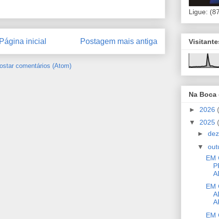
Ligue: (8
Página inicial
Postagem mais antiga
Visitant
ostar comentários (Atom)
Na Boca
►
2026
▼
2025
►
de
▼
out
EM 
P
A
EM 
A
A
EM 