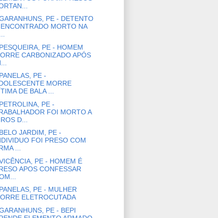
ORTAN...
GARANHUNS, PE - DETENTO
 ENCONTRADO MORTO NA
..
PESQUEIRA, PE - HOMEM
ORRE CARBONIZADO APÓS
...
PANELAS, PE -
DOLESCENTE MORRE
ÍTIMA DE BALA ...
PETROLINA, PE -
RABALHADOR FOI MORTO A
IROS D...
BELO JARDIM, PE -
NDIVIDUO FOI PRESO COM
RMA ...
VICÊNCIA, PE - HOMEM É
RESO APOS CONFESSAR
OM...
PANELAS, PE - MULHER
ORRE ELETROCUTADA
GARANHUNS, PE - BEPI
RENDE ELEMENTO ARMADO