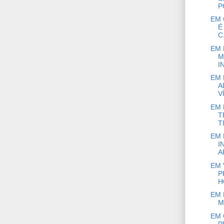
P
EM 
É
C.
EM 
M
IN
EM 
A
V
EM 
T
T
EM 
I
A
EM 
P
H
EM 
M
EM 
P