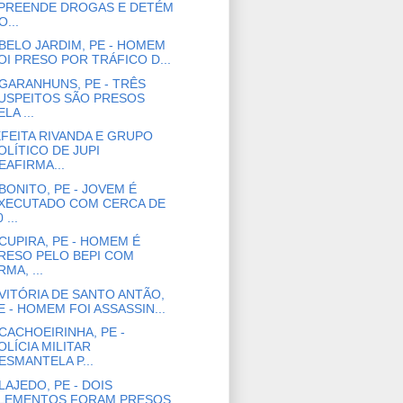
PREENDE DROGAS E DETÉM
O...
BELO JARDIM, PE - HOMEM
OI PRESO POR TRÁFICO D...
GARANHUNS, PE - TRÊS
USPEITOS SÃO PRESOS
ELA ...
FEITA RIVANDA E GRUPO
OLÍTICO DE JUPI
EAFIRMA...
BONITO, PE - JOVEM É
XECUTADO COM CERCA DE
 ...
CUPIRA, PE - HOMEM É
RESO PELO BEPI COM
RMA, ...
VITÓRIA DE SANTO ANTÃO,
E - HOMEM FOI ASSASSIN...
CACHOEIRINHA, PE -
OLÍCIA MILITAR
ESMANTELA P...
LAJEDO, PE - DOIS
LEMENTOS FORAM PRESOS