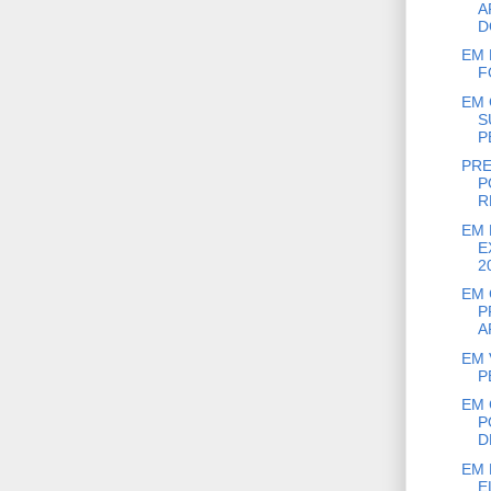
A
D
EM 
F
EM 
S
P
PRE
P
R
EM 
E
20
EM 
P
A
EM 
P
EM 
P
D
EM 
E