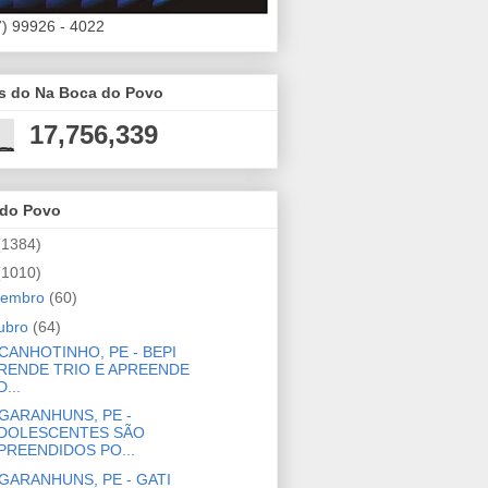
7) 99926 - 4022
es do Na Boca do Povo
17,756,339
 do Povo
(1384)
(1010)
zembro
(60)
ubro
(64)
CANHOTINHO, PE - BEPI
RENDE TRIO E APREENDE
D...
GARANHUNS, PE -
DOLESCENTES SÃO
PREENDIDOS PO...
GARANHUNS, PE - GATI