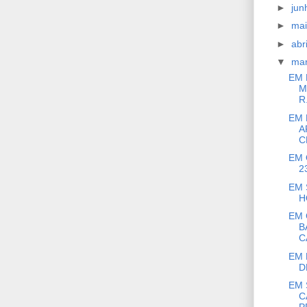
►
ju
►
ma
►
abr
▼
ma
EM 
M
R.
EM 
A
C
EM 
2
EM 
H
EM 
B
C
EM 
D
EM 
C