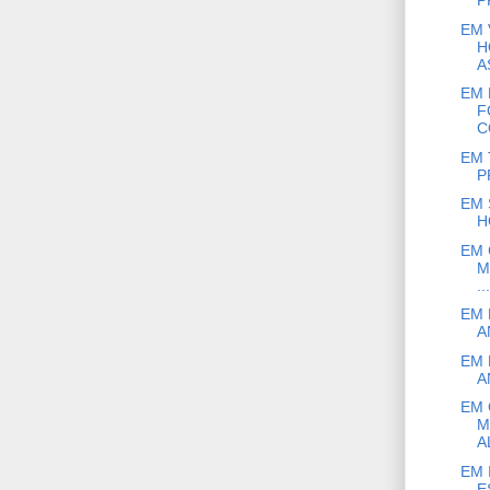
P
EM 
H
A
EM 
F
C
EM 
P
EM 
H
EM 
M
...
EM 
A
EM 
A
EM 
M
A
EM 
E