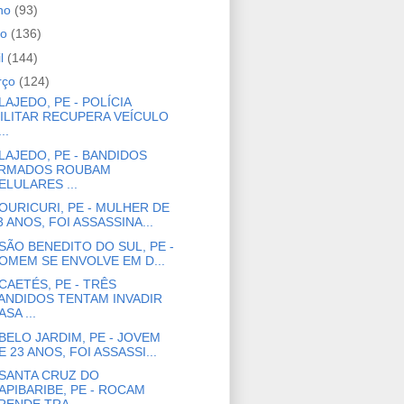
nho
(93)
io
(136)
il
(144)
rço
(124)
LAJEDO, PE - POLÍCIA
ILITAR RECUPERA VEÍCULO
..
LAJEDO, PE - BANDIDOS
RMADOS ROUBAM
ELULARES ...
OURICURI, PE - MULHER DE
3 ANOS, FOI ASSASSINA...
SÃO BENEDITO DO SUL, PE -
OMEM SE ENVOLVE EM D...
CAETÉS, PE - TRÊS
ANDIDOS TENTAM INVADIR
ASA ...
BELO JARDIM, PE - JOVEM
E 23 ANOS, FOI ASSASSI...
SANTA CRUZ DO
APIBARIBE, PE - ROCAM