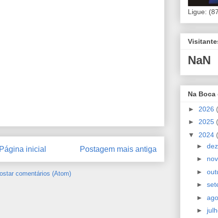
Ligue: (8
Visitant
NaN
Na Boca
►
2026
►
2025
▼
2024
►
de
Página inicial
Postagem mais antiga
►
no
►
out
ostar comentários (Atom)
►
se
►
ag
►
jul