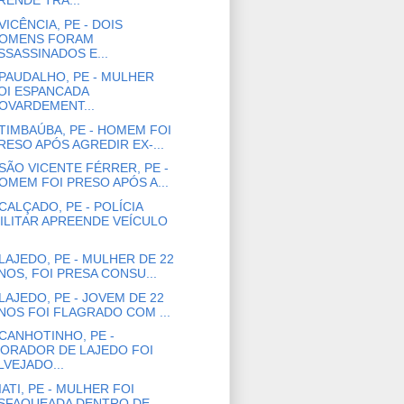
RENDE TRA...
VICÊNCIA, PE - DOIS
OMENS FORAM
SSASSINADOS E...
PAUDALHO, PE - MULHER
OI ESPANCADA
OVARDEMENT...
TIMBAÚBA, PE - HOMEM FOI
RESO APÓS AGREDIR EX-...
SÃO VICENTE FÉRRER, PE -
OMEM FOI PRESO APÓS A...
CALÇADO, PE - POLÍCIA
ILITAR APREENDE VEÍCULO
LAJEDO, PE - MULHER DE 22
NOS, FOI PRESA CONSU...
LAJEDO, PE - JOVEM DE 22
NOS FOI FLAGRADO COM ...
CANHOTINHO, PE -
ORADOR DE LAJEDO FOI
LVEJADO...
IATI, PE - MULHER FOI
SFAQUEADA DENTRO DE