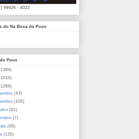
7) 99926 - 4022
es do Na Boca do Povo
 do Povo
(1384)
(1010)
(1288)
zembro
(43)
vembro
(105)
ubro
(81)
tembro
(7)
osto
(90)
ho
(135)