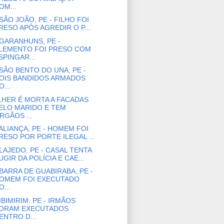
OM...
SÃO JOÃO, PE - FILHO FOI
RESO APÓS AGREDIR O P...
GARANHUNS, PE -
LEMENTO FOI PRESO COM
SPINGAR...
SÃO BENTO DO UNA, PE -
OIS BANDIDOS ARMADOS
O...
HER É MORTA A FACADAS
ELO MARIDO E TEM
RGÃOS ...
ALIANÇA, PE - HOMEM FOI
RESO POR PORTE ILEGAL ...
LAJEDO, PE - CASAL TENTA
UGIR DA POLÍCIA E CAE...
BARRA DE GUABIRABA, PE -
OMEM FOI EXECUTADO
O...
IBIMIRIM, PE - IRMÃOS
ORAM EXECUTADOS
ENTRO D...