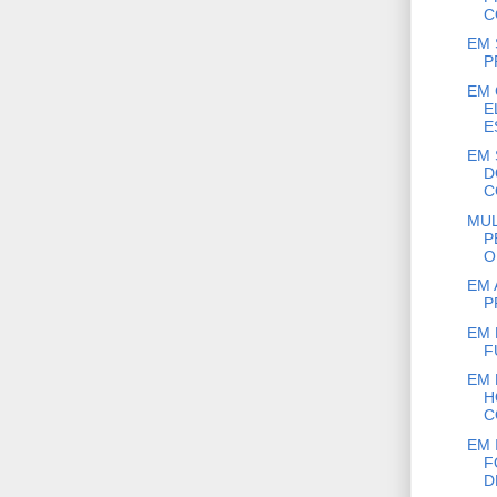
C
EM 
P
EM 
E
E
EM 
D
C
MUL
P
O
EM 
P
EM 
F
EM 
H
C
EM 
F
D