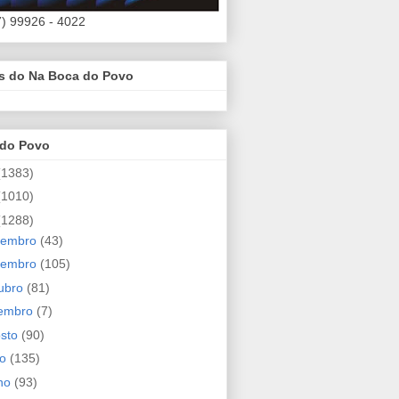
7) 99926 - 4022
es do Na Boca do Povo
 do Povo
(1383)
(1010)
(1288)
zembro
(43)
vembro
(105)
ubro
(81)
tembro
(7)
osto
(90)
ho
(135)
nho
(93)