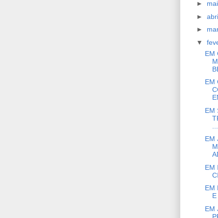
►
ma
►
abr
►
ma
▼
fev
EM 
M
B
EM 
C
E
EM 
T
...
EM 
M
A
EM 
C
EM 
E
EM 
P