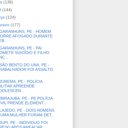
io
(136)
il
(144)
rço
(124)
ereiro
(177)
GARANHUNS, PE - HOMEM
ORRE AFOGADO DURANTE
EB...
GARANHUNS, PE - PAI
OMETE SUICÍDIO E FILHO
NC...
SÃO BENTO DO UNA, PE -
RABALHADOR FOI ASSALTO
JUREMA, PE - POLÍCIA
ILITAR APREENDE
DOLESCEN...
IBIRAJUBA, PE - PE POLÍCIA
IVIL PRENDE ELEMENT...
LAJEDO, PE - DOIS HOMENS
 UMA MULHER FORAM DET...
JUPI, PE - INDIVIDUO FOI
RESO APÓS AMEAÇAR