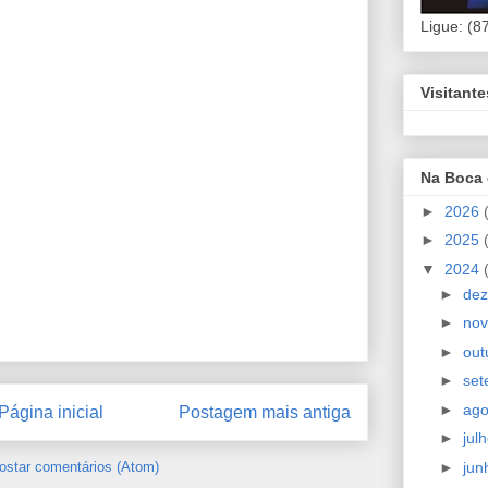
Ligue: (8
Visitant
Na Boca
►
2026
►
2025
▼
2024
►
de
►
no
►
out
►
se
►
ag
Página inicial
Postagem mais antiga
►
jul
►
ju
ostar comentários (Atom)