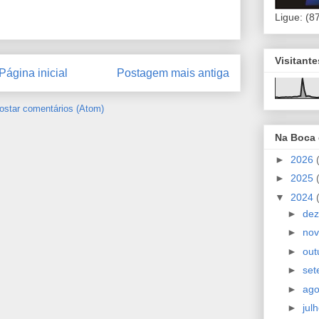
Ligue: (8
Visitant
Página inicial
Postagem mais antiga
ostar comentários (Atom)
Na Boca
►
2026
►
2025
▼
2024
►
de
►
no
►
out
►
se
►
ag
►
jul