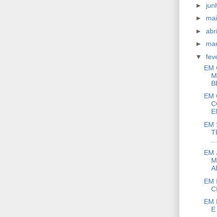
►
ju
►
ma
►
abr
►
ma
▼
fev
EM 
M
B
EM 
C
E
EM 
T
...
EM 
M
A
EM 
C
EM 
E