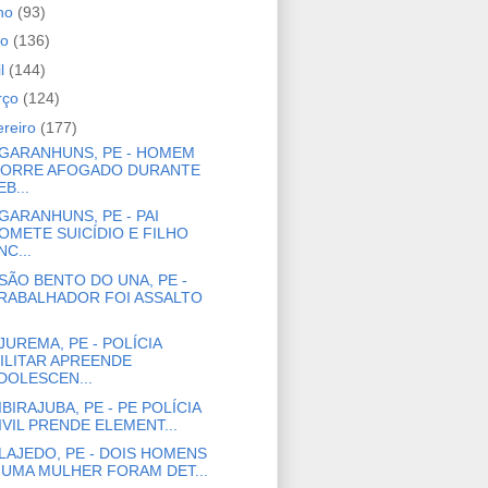
nho
(93)
io
(136)
il
(144)
rço
(124)
ereiro
(177)
GARANHUNS, PE - HOMEM
ORRE AFOGADO DURANTE
EB...
GARANHUNS, PE - PAI
OMETE SUICÍDIO E FILHO
NC...
SÃO BENTO DO UNA, PE -
RABALHADOR FOI ASSALTO
JUREMA, PE - POLÍCIA
ILITAR APREENDE
DOLESCEN...
IBIRAJUBA, PE - PE POLÍCIA
IVIL PRENDE ELEMENT...
LAJEDO, PE - DOIS HOMENS
 UMA MULHER FORAM DET...