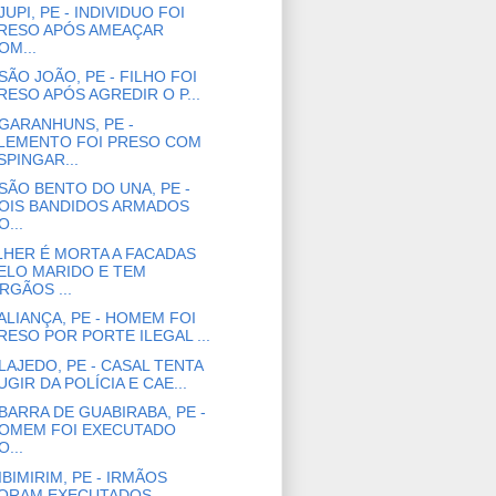
JUPI, PE - INDIVIDUO FOI
RESO APÓS AMEAÇAR
OM...
SÃO JOÃO, PE - FILHO FOI
RESO APÓS AGREDIR O P...
GARANHUNS, PE -
LEMENTO FOI PRESO COM
SPINGAR...
SÃO BENTO DO UNA, PE -
OIS BANDIDOS ARMADOS
O...
HER É MORTA A FACADAS
ELO MARIDO E TEM
RGÃOS ...
ALIANÇA, PE - HOMEM FOI
RESO POR PORTE ILEGAL ...
LAJEDO, PE - CASAL TENTA
UGIR DA POLÍCIA E CAE...
BARRA DE GUABIRABA, PE -
OMEM FOI EXECUTADO
O...
IBIMIRIM, PE - IRMÃOS
ORAM EXECUTADOS