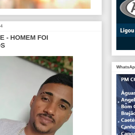
24
E - HOMEM FOI
OS
WhatsAp