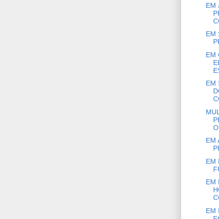
EM 
P
C
EM 
P
EM 
E
E
EM 
D
C
MUL
P
O
EM 
P
EM 
F
EM 
H
C
EM 
F