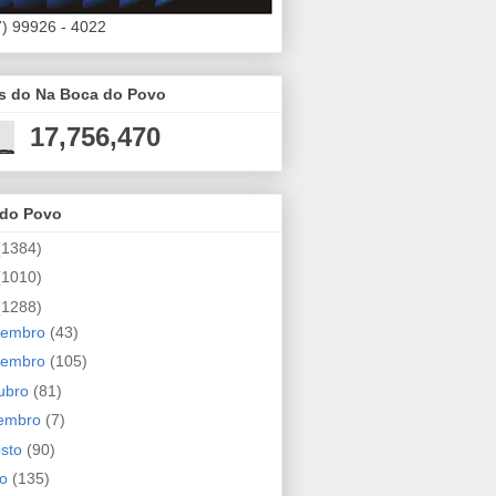
7) 99926 - 4022
es do Na Boca do Povo
17,756,470
 do Povo
(1384)
(1010)
(1288)
zembro
(43)
vembro
(105)
ubro
(81)
tembro
(7)
osto
(90)
ho
(135)