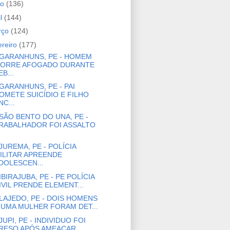
io
(136)
il
(144)
rço
(124)
ereiro
(177)
GARANHUNS, PE - HOMEM
ORRE AFOGADO DURANTE
EB...
GARANHUNS, PE - PAI
OMETE SUICÍDIO E FILHO
NC...
SÃO BENTO DO UNA, PE -
RABALHADOR FOI ASSALTO
JUREMA, PE - POLÍCIA
ILITAR APREENDE
DOLESCEN...
IBIRAJUBA, PE - PE POLÍCIA
IVIL PRENDE ELEMENT...
LAJEDO, PE - DOIS HOMENS
 UMA MULHER FORAM DET...
JUPI, PE - INDIVIDUO FOI
RESO APÓS AMEAÇAR