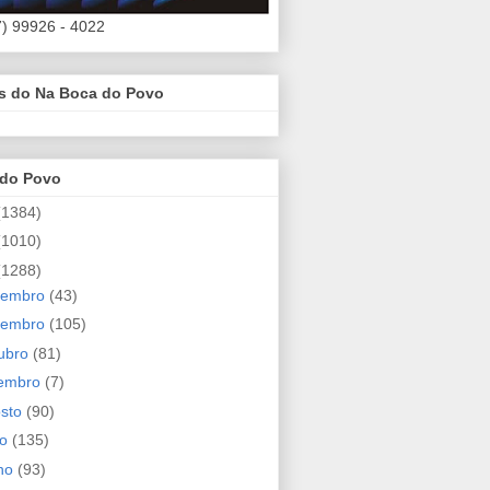
7) 99926 - 4022
es do Na Boca do Povo
 do Povo
(1384)
(1010)
(1288)
zembro
(43)
vembro
(105)
ubro
(81)
tembro
(7)
osto
(90)
ho
(135)
nho
(93)