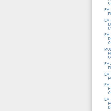
C
EM 
P
EM 
E
E
EM 
D
C
MUL
P
O
EM 
P
EM 
F
EM 
H
C
EM 
F
D