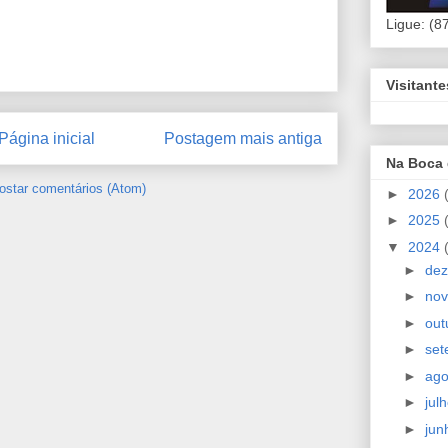
Ligue: (8
Visitant
Página inicial
Postagem mais antiga
Na Boca
ostar comentários (Atom)
►
2026
►
2025
▼
2024
►
de
►
no
►
out
►
se
►
ag
►
jul
►
ju