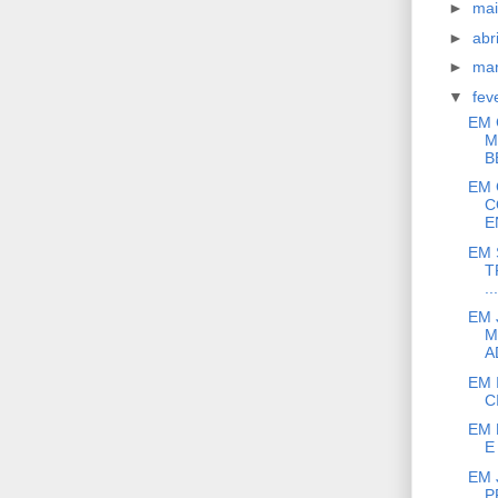
►
ma
►
abr
►
ma
▼
fev
EM 
M
B
EM 
C
E
EM 
T
...
EM 
M
A
EM 
C
EM 
E
EM 
P