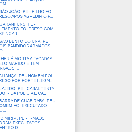
OM...
SÃO JOÃO, PE - FILHO FOI
RESO APÓS AGREDIR O P...
GARANHUNS, PE -
LEMENTO FOI PRESO COM
SPINGAR...
SÃO BENTO DO UNA, PE -
OIS BANDIDOS ARMADOS
O...
HER É MORTA A FACADAS
ELO MARIDO E TEM
RGÃOS ...
ALIANÇA, PE - HOMEM FOI
RESO POR PORTE ILEGAL ...
LAJEDO, PE - CASAL TENTA
UGIR DA POLÍCIA E CAE...
BARRA DE GUABIRABA, PE -
OMEM FOI EXECUTADO
O...
IBIMIRIM, PE - IRMÃOS
ORAM EXECUTADOS
ENTRO D...