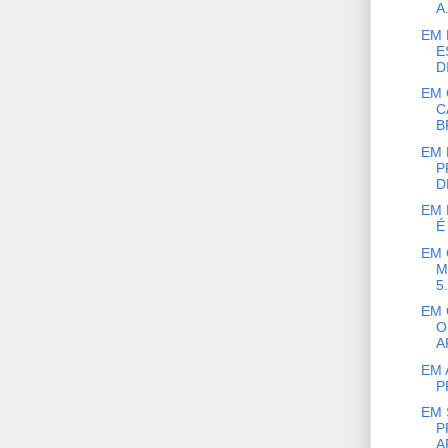
A.
EM 
E
D
EM 
C
B
EM 
P
D
EM 
É
EM 
M
5.
EM 
O
A
EM 
P
EM 
P
A