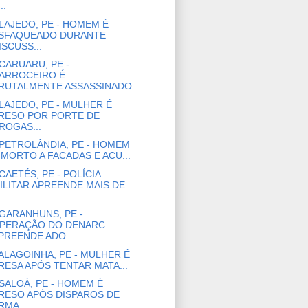
..
LAJEDO, PE - HOMEM É
SFAQUEADO DURANTE
ISCUSS...
CARUARU, PE -
ARROCEIRO É
RUTALMENTE ASSASSINADO
LAJEDO, PE - MULHER É
RESO POR PORTE DE
ROGAS...
PETROLÂNDIA, PE - HOMEM
 MORTO A FACADAS E ACU...
CAETÉS, PE - POLÍCIA
ILITAR APREENDE MAIS DE
..
GARANHUNS, PE -
PERAÇÃO DO DENARC
PREENDE ADO...
ALAGOINHA, PE - MULHER É
RESA APÓS TENTAR MATA...
SALOÁ, PE - HOMEM É
RESO APÓS DISPAROS DE
RMA...