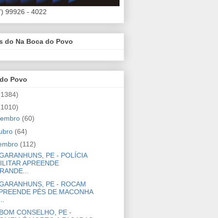
7) 99926 - 4022
es do Na Boca do Povo
 do Povo
(1384)
(1010)
zembro
(60)
ubro
(64)
tembro
(112)
GARANHUNS, PE - POLÍCIA
ILITAR APREENDE
RANDE...
GARANHUNS, PE - ROCAM
PREENDE PÉS DE MACONHA
..
BOM CONSELHO, PE -