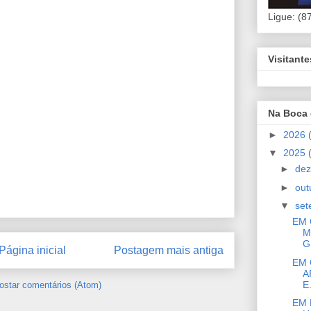
Ligue: (8
Visitant
Na Boca
►
2026
▼
2025
►
de
►
out
▼
se
EM 
M
G
Página inicial
Postagem mais antiga
EM 
A
E.
ostar comentários (Atom)
EM 