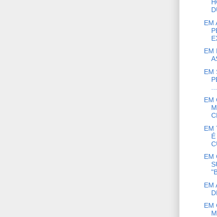
H
D
EM 
P
E
EM 
A
EM 
P
...
EM 
M
C
EM 
É
C
EM 
S
"
EM 
D
EM 
M