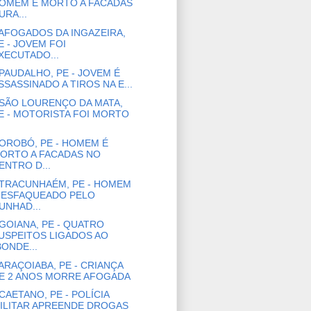
OMEM É MORTO A FACADAS
URA...
AFOGADOS DA INGAZEIRA,
E - JOVEM FOI
XECUTADO...
PAUDALHO, PE - JOVEM É
SSASSINADO A TIROS NA E...
SÃO LOURENÇO DA MATA,
E - MOTORISTA FOI MORTO
OROBÓ, PE - HOMEM É
ORTO A FACADAS NO
ENTRO D...
TRACUNHAÉM, PE - HOMEM
 ESFAQUEADO PELO
UNHAD...
GOIANA, PE - QUATRO
USPEITOS LIGADOS AO
BONDE...
ARAÇOIABA, PE - CRIANÇA
E 2 ANOS MORRE AFOGADA
CAETANO, PE - POLÍCIA
ILITAR APREENDE DROGAS