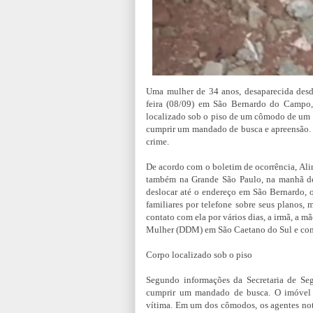
Uma mulher de 34 anos, desaparecida desde
feira (08/09) em São Bernardo do Campo, 
localizado sob o piso de um cômodo de um i
cumprir um mandado de busca e apreensão. U
crime.
De acordo com o boletim de ocorrência, Alin
também na Grande São Paulo, na manhã de 
deslocar até o endereço em São Bernardo, o
familiares por telefone sobre seus planos,
contato com ela por vários dias, a irmã, a m
Mulher (DDM) em São Caetano do Sul e co
Corpo localizado sob o piso
Segundo informações da Secretaria de Seg
cumprir um mandado de busca. O imóvel 
vítima. Em um dos cômodos, os agentes not