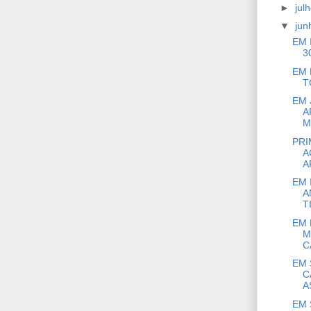
►
jul
▼
ju
EM 
3
EM 
T
EM 
A
M
PRI
A
A
EM 
A
T
EM 
M
C
EM 
C
A
EM 