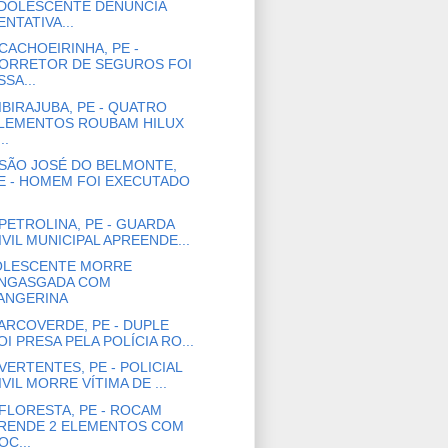
DOLESCENTE DENUNCIA
ENTATIVA...
CACHOEIRINHA, PE -
ORRETOR DE SEGUROS FOI
SSA...
IBIRAJUBA, PE - QUATRO
LEMENTOS ROUBAM HILUX
..
SÃO JOSÉ DO BELMONTE,
E - HOMEM FOI EXECUTADO
PETROLINA, PE - GUARDA
IVIL MUNICIPAL APREENDE...
OLESCENTE MORRE
NGASGADA COM
ANGERINA
ARCOVERDE, PE - DUPLE
OI PRESA PELA POLÍCIA RO...
VERTENTES, PE - POLICIAL
IVIL MORRE VÍTIMA DE ...
FLORESTA, PE - ROCAM
RENDE 2 ELEMENTOS COM
OC...