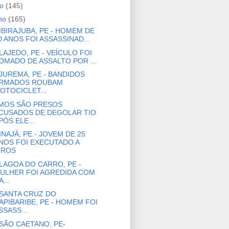
ho
(145)
nho
(165)
IBIRAJUBA, PE - HOMEM DE
0 ANOS FOI ASSASSINAD...
LAJEDO, PE - VEÍCULO FOI
OMADO DE ASSALTO POR ...
JUREMA, PE - BANDIDOS
RMADOS ROUBAM
OTOCICLET...
MOS SÃO PRESOS
CUSADOS DE DEGOLAR TIO
PÓS ELE...
INAJÁ, PE - JOVEM DE 25
NOS FOI EXECUTADO A
IROS
LAGOA DO CARRO, PE -
ULHER FOI AGREDIDA COM
A...
SANTA CRUZ DO
APIBARIBE, PE - HOMEM FOI
SSASS...
SÃO CAETANO, PE-