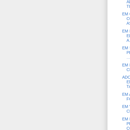
A
T
EM 
C
A
EM 
E
A.
EM 
P
...
EM 
C
AD
E
T
EM 
F
EM 
C
EM 
P
C