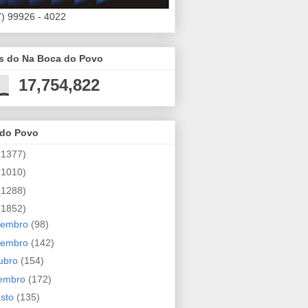
7) 99926 - 4022
es do Na Boca do Povo
17,754,822
 do Povo
(1377)
(1010)
(1288)
(1852)
zembro
(98)
vembro
(142)
ubro
(154)
tembro
(172)
osto
(135)