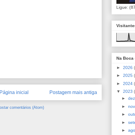
Ligue: (8
Visitant
Na Boca
►
2026
►
2025
►
2024
▼
2023
Página inicial
Postagem mais antiga
►
de
►
no
ostar comentários (Atom)
►
out
►
se
►
ag