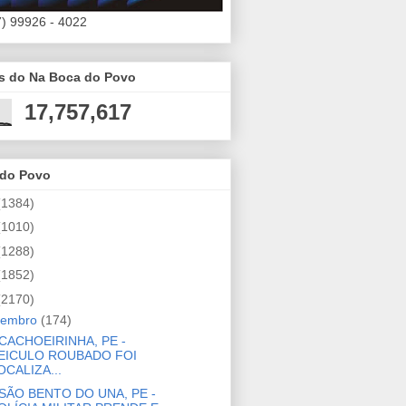
7) 99926 - 4022
es do Na Boca do Povo
17,757,617
 do Povo
(1384)
(1010)
(1288)
(1852)
(2170)
zembro
(174)
CACHOEIRINHA, PE -
EICULO ROUBADO FOI
OCALIZA...
SÃO BENTO DO UNA, PE -