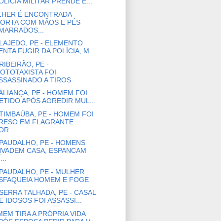
OLÍCIA MILITAR PRENDE E...
LHER É ENCONTRADA
ORTA COM MÃOS E PÉS
MARRADOS...
LAJEDO, PE - ELEMENTO
ENTA FUGIR DA POLÍCIA, M...
RIBEIRÃO, PE -
OTOTAXISTA FOI
SSASSINADO A TIROS
ALIANÇA, PE - HOMEM FOI
ETIDO APÓS AGREDIR MUL...
TIMBAÚBA, PE - HOMEM FOI
RESO EM FLAGRANTE
OR...
PAUDALHO, PE - HOMENS
NVADEM CASA, ESPANCAM
...
PAUDALHO, PE - MULHER
SFAQUEIA HOMEM E FOGE
SERRA TALHADA, PE - CASAL
E IDOSOS FOI ASSASSI...
EM TIRA A PRÓPRIA VIDA