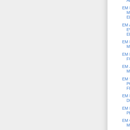
A
EM 
M
E
EM 
E
E
EM 
M
EM 
F
EM 
M
EM 
P
F
EM 
D
EM 
P
EM 
M