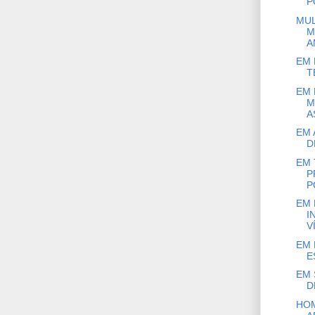
P
MU
M
A
EM 
T
EM 
M
A
EM 
D
EM 
P
P
EM 
I
VÍ
EM 
E
EM 
D
HOM