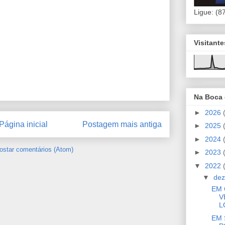
Ligue: (8
Visitant
Na Boca
►
2026
Página inicial
Postagem mais antiga
►
2025
►
2024
ostar comentários (Atom)
►
2023
▼
2022
▼
de
EM 
V
L
EM 