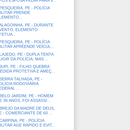
PÓS ESPOSA PEDIR PARA V...
PESQUEIRA, PE - POLÍCIA
ILITAR PRENDE
LEMENTO...
ALAGOINHA, PE - DURANTE
VENTO, ELEMENTO
FETUA...
PESQUEIRA, PE - POLÍCIA
ILITAR APREENDE VEÍCUL...
LAJEDO, PE - DUPLA TENTA
UGIR DA POLÍCIA, MAS ...
JUPI, PE - FILHO QUEBRA
EDIDA PROTETIVA E AMEÇ...
SERRA TALHADA, PE -
OLÍCIA RODOVIÁRIA
EDERAL ...
BELO JARDIM, PE - HOMEM
E 36 ANOS, FOI ASSASSI...
BREJO DA MADRE DE DEUS,
E - COMERCIANTE DE 60 ...
CARPINA, PE - POLÍCIA
ILITAR AGE RÁPIDO E EVIT...