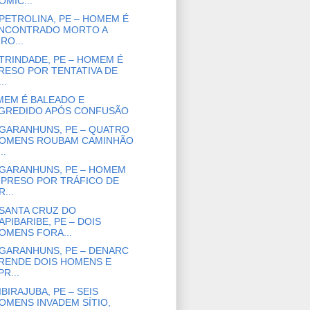
OMIC...
PETROLINA, PE – HOMEM É
NCONTRADO MORTO A
IRO...
TRINDADE, PE – HOMEM É
RESO POR TENTATIVA DE
..
EM É BALEADO E
GREDIDO APÓS CONFUSÃO
GARANHUNS, PE – QUATRO
OMENS ROUBAM CAMINHÃO
..
GARANHUNS, PE – HOMEM
 PRESO POR TRÁFICO DE
R...
SANTA CRUZ DO
APIBARIBE, PE – DOIS
OMENS FORA...
GARANHUNS, PE – DENARC
RENDE DOIS HOMENS E
PR...
IBIRAJUBA, PE – SEIS
OMENS INVADEM SÍTIO,