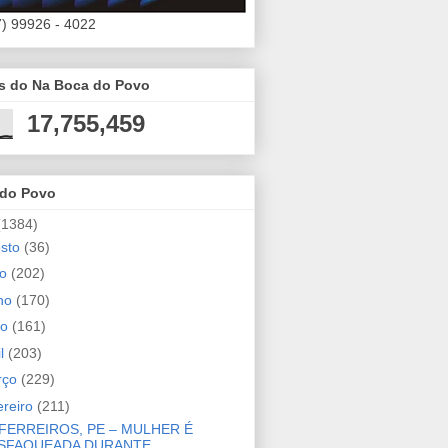
7) 99926 - 4022
es do Na Boca do Povo
17,755,459
 do Povo
(1384)
osto
(36)
ho
(202)
nho
(170)
io
(161)
il
(203)
rço
(229)
ereiro
(211)
FERREIROS, PE – MULHER É
SFAQUEADA DURANTE