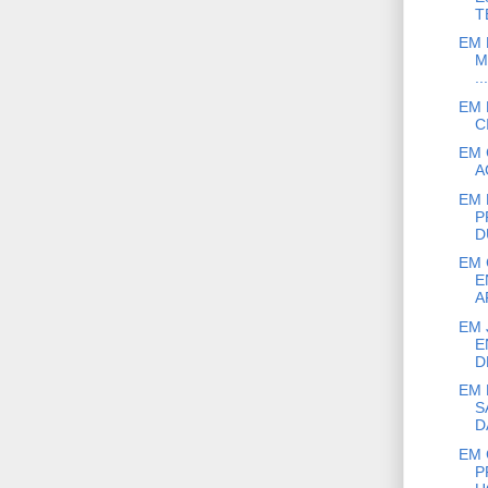
T
EM 
M
...
EM 
C
EM 
A
EM 
P
D
EM 
E
A
EM 
E
D
EM 
S
D
EM 
P