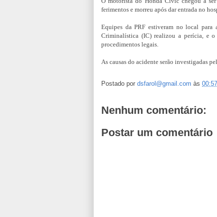
O motorista do Honda Civic chegou a ser 
ferimentos e morreu após dar entrada no hosp
Equipes da PRF estiveram no local para at
Criminalística (IC) realizou a perícia, e
procedimentos legais.
As causas do acidente serão investigadas pel
Postado por
dsfarol@gmail.com
às
00:5
Nenhum comentário:
Postar um comentário