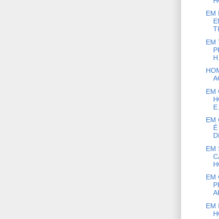
H
EM 
E
T
EM 
P
H.
HOM
A
EM 
H
E.
EM 
É
D
EM 
C
H
EM 
P
A
EM 
H