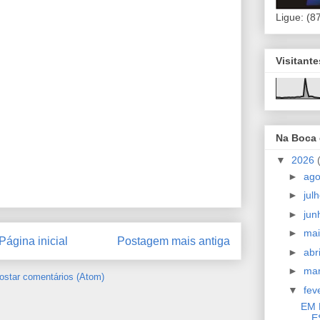
Ligue: (8
Visitant
Na Boca
▼
2026
►
ag
►
jul
►
ju
►
ma
Página inicial
Postagem mais antiga
►
abr
►
ma
ostar comentários (Atom)
▼
fev
EM 
E