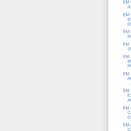
EM 
A
EM 
E
D
EM 
I
EM 
J
EM 
M
P
EM 
A
...
EM 
E
A
EM 
C
D.
EM 
C