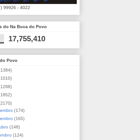
7) 99926 - 4022
es do Na Boca do Povo
17,755,410
 do Povo
(1384)
(1010)
(1288)
(1852)
(2170)
zembro
(174)
vembro
(165)
ubro
(148)
tembro
(124)