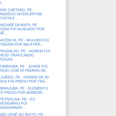
...
SÃO CAETANO, PE -
ANDIDOS INTERCEPTAM
OYOTA E...
NAZARÉ DA MATA, PE -
OVEM FOI ALVEJADO POR
RÊ...
VICÊNCIA, PE - MULHER FOI
TINGIDA POR BALA PER...
PAUDALHO, PE - HOMEM FOI
RESO TRAFICANDO
ROGAS
TIMBAÚBA, PE - JOVEM FOI
RESO COM 50 PEDRAS DE...
LAJEDO, PE - HOMEM DE 60
NOS FOI PRESO POR TRÁ...
IBIRAJUBA, PE - ELEMENTO
OI PRESO POR AGREDIR ...
PETROLINA, PE - EX-
RESIDIÁRIO FOI
SSASSINADO ...
SÃO JOSÉ DO EGITO, PE -