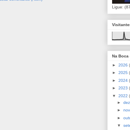
Ligue: (8
Visitant
Na Boca
►
2026
►
2025
►
2024
►
2023
▼
2022
►
de
►
no
►
out
▼
se