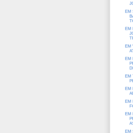
JO
EM 
B
T
EM 
J
T
EM 
A
EM 
P
D
EM 
P
EM 
A
EM 
F
EM 
P
A
EM 