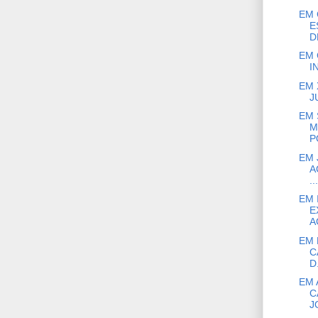
EM 
E
D
EM 
I
EM 
J
EM 
M
P
EM 
A
...
EM 
E
A
EM 
C
D.
EM 
C
JO