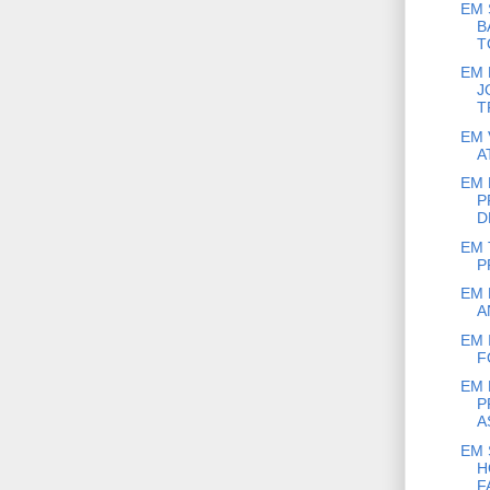
EM 
B
T
EM 
J
T
EM 
A
EM 
P
D
EM 
P
EM 
A
EM 
F
EM 
P
A
EM 
H
F