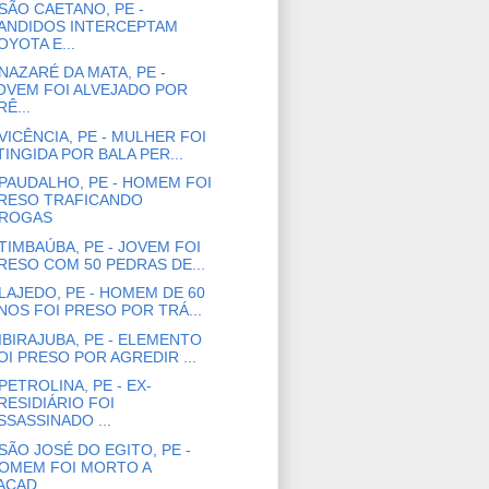
SÃO CAETANO, PE -
ANDIDOS INTERCEPTAM
OYOTA E...
NAZARÉ DA MATA, PE -
OVEM FOI ALVEJADO POR
RÊ...
VICÊNCIA, PE - MULHER FOI
TINGIDA POR BALA PER...
PAUDALHO, PE - HOMEM FOI
RESO TRAFICANDO
ROGAS
TIMBAÚBA, PE - JOVEM FOI
RESO COM 50 PEDRAS DE...
LAJEDO, PE - HOMEM DE 60
NOS FOI PRESO POR TRÁ...
IBIRAJUBA, PE - ELEMENTO
OI PRESO POR AGREDIR ...
PETROLINA, PE - EX-
RESIDIÁRIO FOI
SSASSINADO ...
SÃO JOSÉ DO EGITO, PE -
OMEM FOI MORTO A
ACAD...