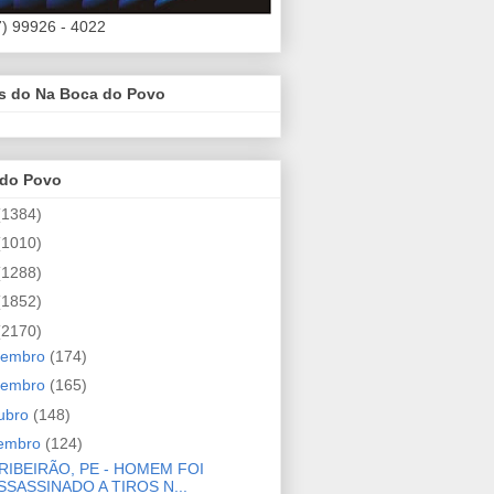
7) 99926 - 4022
es do Na Boca do Povo
 do Povo
(1384)
(1010)
(1288)
(1852)
(2170)
zembro
(174)
vembro
(165)
ubro
(148)
tembro
(124)
RIBEIRÃO, PE - HOMEM FOI
SSASSINADO A TIROS N...