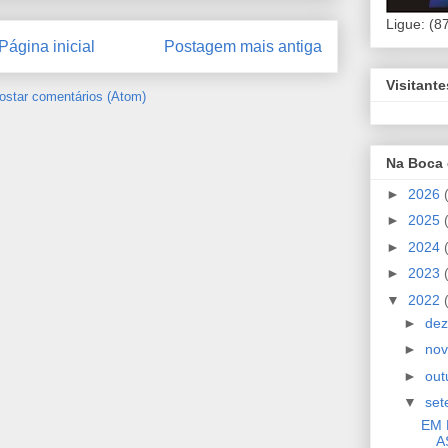
Ligue: (8
Página inicial
Postagem mais antiga
Visitant
ostar comentários (Atom)
Na Boca
►
2026
►
2025
►
2024
►
2023
▼
2022
►
de
►
no
►
out
▼
se
EM 
A