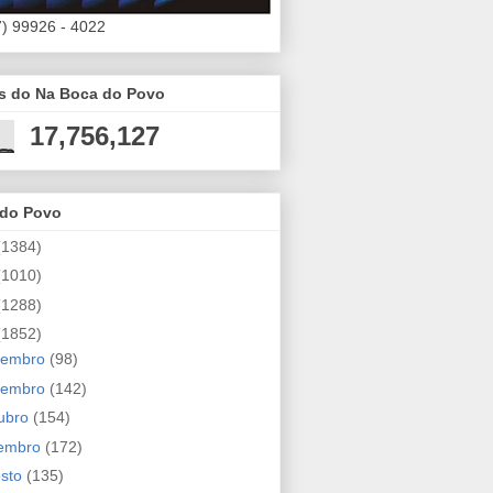
7) 99926 - 4022
es do Na Boca do Povo
17,756,127
 do Povo
(1384)
(1010)
(1288)
(1852)
zembro
(98)
vembro
(142)
ubro
(154)
tembro
(172)
osto
(135)