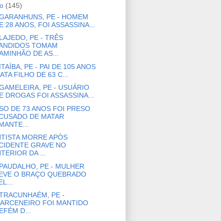
ho
(145)
GARANHUNS, PE - HOMEM
E 28 ANOS, FOI ASSASSINA...
LAJEDO, PE - TRÊS
ANDIDOS TOMAM
AMINHÃO DE AS...
ITAÍBA, PE - PAI DE 105 ANOS
ATA FILHO DE 63 C...
GAMELEIRA, PE - USUÁRIO
E DROGAS FOI ASSASSINA...
SO DE 73 ANOS FOI PRESO
CUSADO DE MATAR
MANTE...
TISTA MORRE APÓS
CIDENTE GRAVE NO
NTERIOR DA ...
PAUDALHO, PE - MULHER
EVE O BRAÇO QUEBRADO
EL...
TRACUNHAÉM, PE -
ARCENEIRO FOI MANTIDO
EFÉM D...