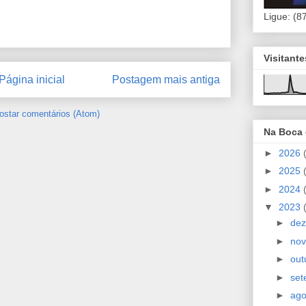
Ligue: (8
Visitant
Página inicial
Postagem mais antiga
ostar comentários (Atom)
Na Boca
►
2026
►
2025
►
2024
▼
2023
►
de
►
no
►
out
►
se
►
ag