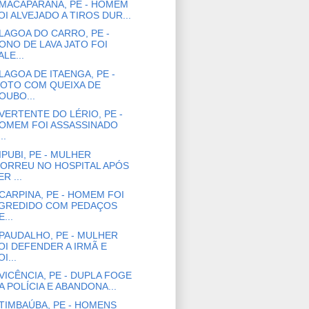
MACAPARANA, PE - HOMEM
OI ALVEJADO A TIROS DUR...
LAGOA DO CARRO, PE -
ONO DE LAVA JATO FOI
ALE...
LAGOA DE ITAENGA, PE -
OTO COM QUEIXA DE
OUBO...
VERTENTE DO LÉRIO, PE -
OMEM FOI ASSASSINADO
..
IPUBI, PE - MULHER
ORREU NO HOSPITAL APÓS
ER ...
CARPINA, PE - HOMEM FOI
GREDIDO COM PEDAÇOS
E...
PAUDALHO, PE - MULHER
OI DEFENDER A IRMÃ E
I...
VICÊNCIA, PE - DUPLA FOGE
A POLÍCIA E ABANDONA...
TIMBAÚBA, PE - HOMENS