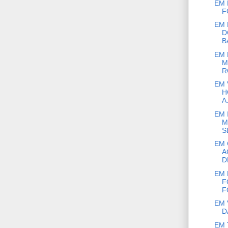
EM 
F
EM 
D
B
EM 
M
R
EM 
H
A.
EM 
M
S
EM 
A
D
EM 
F
FO
EM 
D
EM 