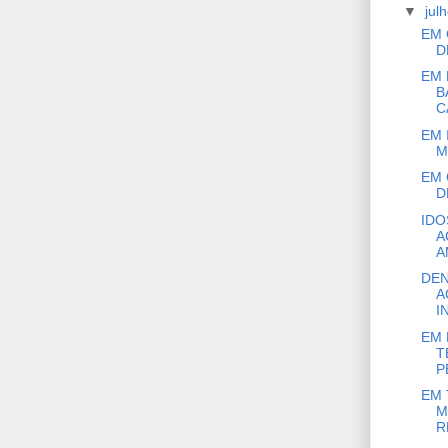
▼
jul
EM 
D
EM 
B
C
EM 
M
EM 
D
IDO
A
A
DEN
A
I
EM 
T
P
EM 
M
R