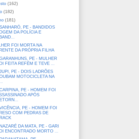
osto
(162)
ho
(182)
nho
(181)
SANHARÓ, PE - BANDIDOS
OGEM DA POLÍCIA E
BAND...
HER FOI MORTA NA
RENTE DA PRÓPRIA FILHA
GARANHUNS, PE - MULHER
OI FEITA REFÉM E TEVE ...
JUPI, PE - DOIS LADRÕES
OUBAM MOTOCICLETA NA
..
CARPINA, PE - HOMEM FOI
SSASSINADO APÓS
ETORN...
VICÊNCIA, PE - HOMEM FOI
RESO COM PEDRAS DE
RACK
NAZARÉ DA MATA, PE - GARI
OI ENCONTRADO MORTO ...