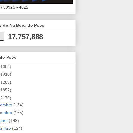
7) 99926 - 4022
es do Na Boca do Povo
17,757,888
 do Povo
(1384)
(1010)
(1288)
(1852)
(2170)
zembro
(174)
vembro
(165)
ubro
(148)
tembro
(124)