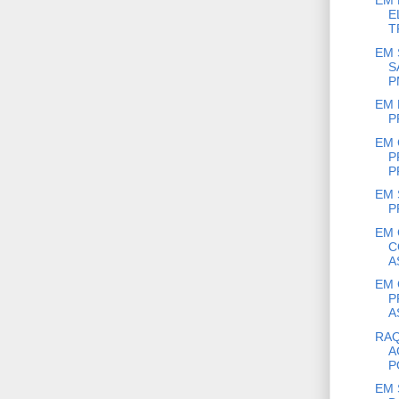
EM 
E
T
EM 
S
P
EM 
P
EM 
P
P
EM 
P
EM 
C
A
EM 
P
A
RAQ
A
P
EM 