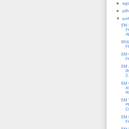
►
ag
►
jul
▼
ju
EM 
F
A
MUL
F
EM 
F
EM 
R
Z.
EM 
A
R
EM 
P
C
EM 
F