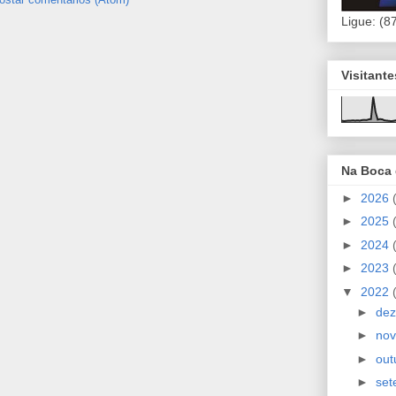
Ligue: (8
Visitant
Na Boca
►
2026
►
2025
►
2024
►
2023
▼
2022
►
de
►
no
►
out
►
se