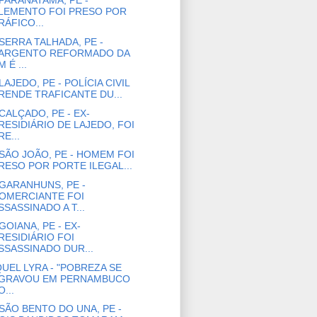
PARANATAMA, PE -
LEMENTO FOI PRESO POR
RÁFICO...
SERRA TALHADA, PE -
ARGENTO REFORMADO DA
M É ...
LAJEDO, PE - POLÍCIA CIVIL
RENDE TRAFICANTE DU...
CALÇADO, PE - EX-
RESIDIÁRIO DE LAJEDO, FOI
RE...
SÃO JOÃO, PE - HOMEM FOI
RESO POR PORTE ILEGAL...
GARANHUNS, PE -
OMERCIANTE FOI
SSASSINADO A T...
GOIANA, PE - EX-
RESIDIÁRIO FOI
SSASSINADO DUR...
UEL LYRA - "POBREZA SE
GRAVOU EM PERNAMBUCO
O...
SÃO BENTO DO UNA, PE -