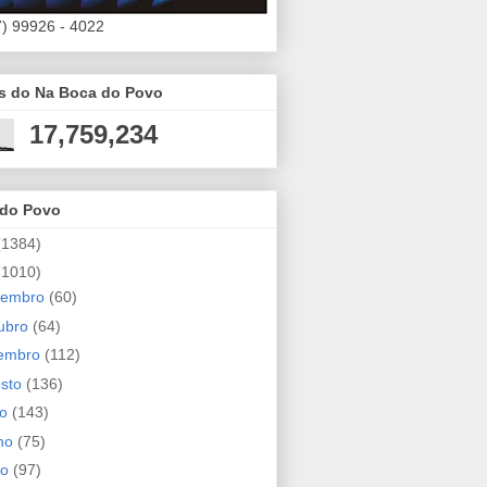
7) 99926 - 4022
es do Na Boca do Povo
17,759,234
 do Povo
(1384)
(1010)
zembro
(60)
ubro
(64)
tembro
(112)
osto
(136)
ho
(143)
nho
(75)
io
(97)