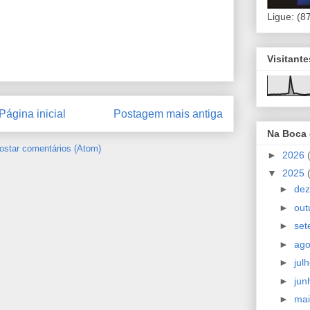
Ligue: (8
Visitant
Página inicial
Postagem mais antiga
Na Boca
ostar comentários (Atom)
►
2026
▼
2025
►
de
►
out
►
se
►
ag
►
jul
►
ju
►
ma