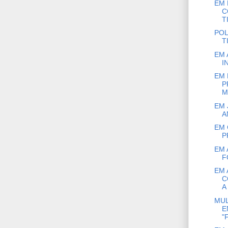
EM 
C
T
POL
T
EM 
I
EM 
P
M
EM 
A
EM 
P
EM 
F
EM 
C
A
MUL
E
"