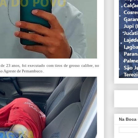
 de 23 anos, foi executado com tiros de grosso calibre,
no
no Agreste de Pernambuco.
Na Boca 