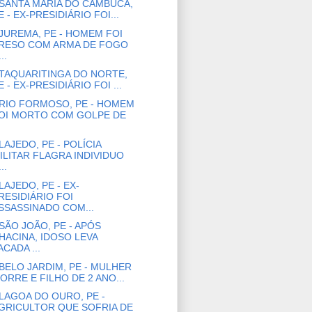
SANTA MARIA DO CAMBUCÁ,
E - EX-PRESIDIÁRIO FOI...
JUREMA, PE - HOMEM FOI
RESO COM ARMA DE FOGO
..
TAQUARITINGA DO NORTE,
E - EX-PRESIDIÁRIO FOI ...
RIO FORMOSO, PE - HOMEM
OI MORTO COM GOLPE DE
LAJEDO, PE - POLÍCIA
ILITAR FLAGRA INDIVIDUO
..
LAJEDO, PE - EX-
RESIDIÁRIO FOI
SSASSINADO COM...
SÃO JOÃO, PE - APÓS
HACINA, IDOSO LEVA
ACADA ...
BELO JARDIM, PE - MULHER
ORRE E FILHO DE 2 ANO...
LAGOA DO OURO, PE -
GRICULTOR QUE SOFRIA DE