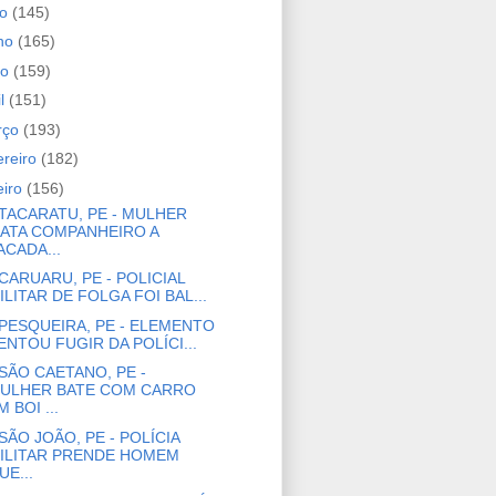
ho
(145)
nho
(165)
io
(159)
il
(151)
rço
(193)
ereiro
(182)
eiro
(156)
TACARATU, PE - MULHER
ATA COMPANHEIRO A
ACADA...
CARUARU, PE - POLICIAL
ILITAR DE FOLGA FOI BAL...
PESQUEIRA, PE - ELEMENTO
ENTOU FUGIR DA POLÍCI...
SÃO CAETANO, PE -
ULHER BATE COM CARRO
M BOI ...
SÃO JOÃO, PE - POLÍCIA
ILITAR PRENDE HOMEM
UE...