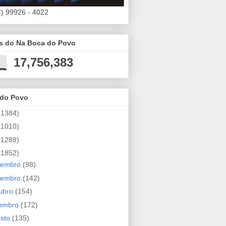
7) 99926 - 4022
es do Na Boca do Povo
17,756,383
 do Povo
(1384)
(1010)
(1288)
(1852)
zembro
(98)
vembro
(142)
ubro
(154)
tembro
(172)
osto
(135)