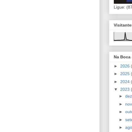
Ligue: (8
Visitant
Na Boca
►
2026
►
2025
►
2024
▼
2023
►
de
►
no
►
out
►
se
►
ag