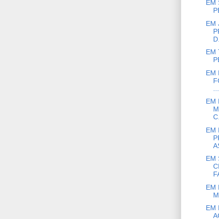
EM 
P
EM 
P
D.
EM 
P
EM 
F
...
EM 
M
C.
EM 
P
A
EM 
C
F
EM 
M
EM 
A