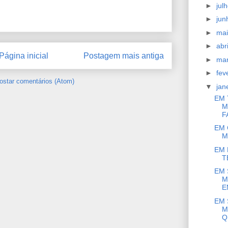
►
jul
►
ju
►
ma
►
abr
Página inicial
Postagem mais antiga
►
ma
►
fev
ostar comentários (Atom)
▼
jan
EM 
M
F
EM 
M
EM 
T
EM 
M
E
EM 
M
Q