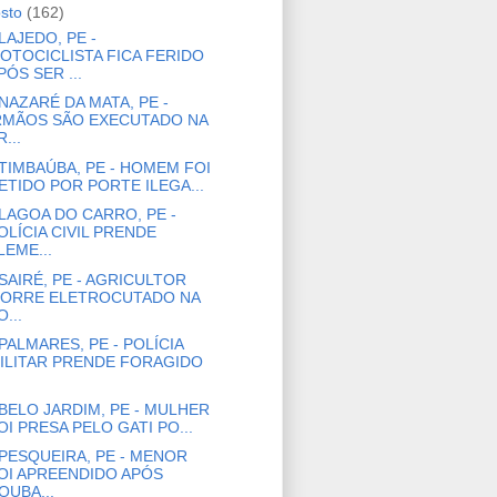
osto
(162)
LAJEDO, PE -
OTOCICLISTA FICA FERIDO
PÓS SER ...
NAZARÉ DA MATA, PE -
RMÃOS SÃO EXECUTADO NA
R...
TIMBAÚBA, PE - HOMEM FOI
ETIDO POR PORTE ILEGA...
LAGOA DO CARRO, PE -
OLÍCIA CIVIL PRENDE
LEME...
SAIRÉ, PE - AGRICULTOR
ORRE ELETROCUTADO NA
O...
PALMARES, PE - POLÍCIA
ILITAR PRENDE FORAGIDO
BELO JARDIM, PE - MULHER
OI PRESA PELO GATI PO...
PESQUEIRA, PE - MENOR
OI APREENDIDO APÓS
OUBA...