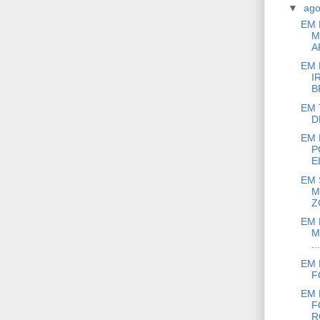
▼
ag
EM 
M
A
EM 
I
B
EM 
D
EM 
P
E
EM 
M
Z
EM 
M
...
EM 
F
EM 
F
R