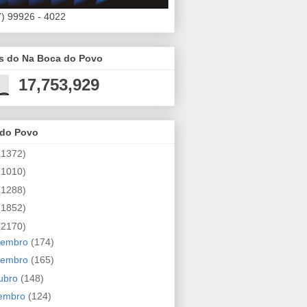
7) 99926 - 4022
es do Na Boca do Povo
17,753,929
 do Povo
(1372)
(1010)
(1288)
(1852)
(2170)
zembro
(174)
vembro
(165)
ubro
(148)
tembro
(124)