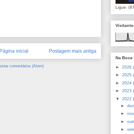
Ligue: (8
Visitant
Página inicial
Postagem mais antiga
Na Boca
ostar comentários (Atom)
►
2026
►
2025
►
2024
►
2023
▼
2022
►
de
►
no
►
out
►
se