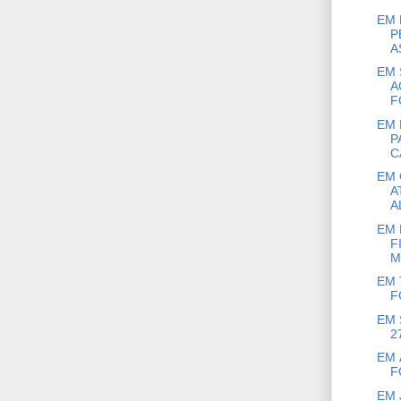
EM 
P
A
EM 
A
F
EM 
P
C
EM 
A
A
EM 
F
M.
EM 
F
EM 
2
EM 
F
EM 