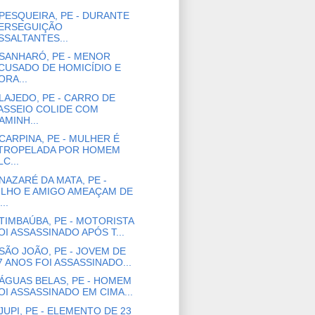
PESQUEIRA, PE - DURANTE
ERSEGUIÇÃO
SSALTANTES...
SANHARÓ, PE - MENOR
CUSADO DE HOMICÍDIO E
ORA...
LAJEDO, PE - CARRO DE
ASSEIO COLIDE COM
AMINH...
CARPINA, PE - MULHER É
TROPELADA POR HOMEM
LC...
NAZARÉ DA MATA, PE -
ILHO E AMIGO AMEAÇAM DE
..
TIMBAÚBA, PE - MOTORISTA
OI ASSASSINADO APÓS T...
SÃO JOÃO, PE - JOVEM DE
7 ANOS FOI ASSASSINADO...
ÁGUAS BELAS, PE - HOMEM
OI ASSASSINADO EM CIMA...
JUPI, PE - ELEMENTO DE 23