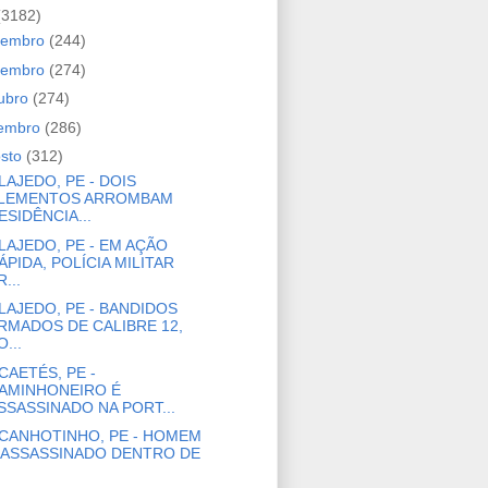
(3182)
zembro
(244)
vembro
(274)
ubro
(274)
tembro
(286)
osto
(312)
LAJEDO, PE - DOIS
LEMENTOS ARROMBAM
ESIDÊNCIA...
LAJEDO, PE - EM AÇÃO
ÁPIDA, POLÍCIA MILITAR
R...
LAJEDO, PE - BANDIDOS
RMADOS DE CALIBRE 12,
O...
CAETÉS, PE -
AMINHONEIRO É
SSASSINADO NA PORT...
CANHOTINHO, PE - HOMEM
 ASSASSINADO DENTRO DE