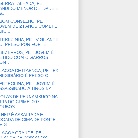
SERRA TALHADA, PE -
ANDIDO MENOR DE IDADE É
...
BOM CONSELHO, PE -
OVEM DE 24 ANOS COMETE
UÍC...
TEREZINHA, PE - VIGILANTE
OI PRESO POR PORTE I...
BEZERROS, PE - JOVEM É
ETIDO COM CIGARROS
ONT...
LAGOA DE ITAENGA, PE - EX-
RESIDIÁRIO É PRESO C...
PETROLINA, PE - JOVEM É
SSASSINADO A TIROS NA ...
OLAS DE PERNAMBUCO NA
IRA DO CRIME: 207
OUBOS...
HER É ASSALTADA E
OGADA DE CIMA DE PONTE,
M S...
LAGOA GRANDE, PE -
RIANÇA DE DOIS ANOS