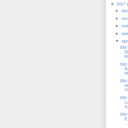
▼
2017
►
de
►
no
►
out
►
se
▼
ag
EM 
E
R
EM 
R
P
EM 
A
T
EM 
C
A
EM 
É
...