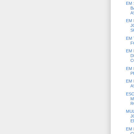
EM 
B
AS
EM 
J
S
EM 
F
EM 
D
C
EM 
P
EM 
A
ESC
M
R
MUL
J
E
EM 
C