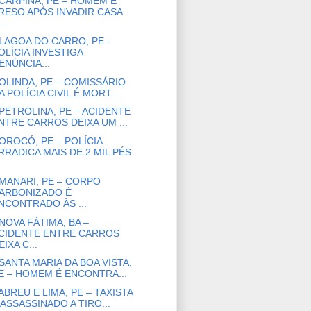
CARPINA, PE – HOMEM É
RESO APÓS INVADIR CASA
..
LAGOA DO CARRO, PE -
OLÍCIA INVESTIGA
ENÚNCIA...
OLINDA, PE – COMISSÁRIO
A POLÍCIA CIVIL É MORT...
PETROLINA, PE – ACIDENTE
NTRE CARROS DEIXA UM ...
OROCÓ, PE – POLÍCIA
RRADICA MAIS DE 2 MIL PÉS
MANARI, PE – CORPO
ARBONIZADO É
NCONTRADO ÀS ...
NOVA FÁTIMA, BA –
CIDENTE ENTRE CARROS
EIXA C...
SANTA MARIA DA BOA VISTA,
E – HOMEM É ENCONTRA...
ABREU E LIMA, PE – TAXISTA
 ASSASSINADO A TIRO...