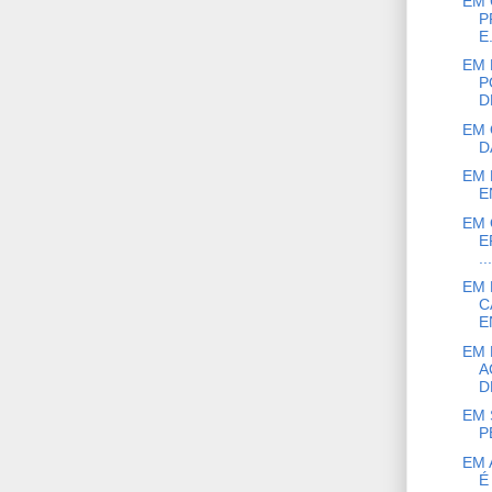
EM 
P
E.
EM 
P
D
EM 
D
EM 
E
EM 
E
...
EM 
C
E
EM 
A
D
EM 
P
EM 
É