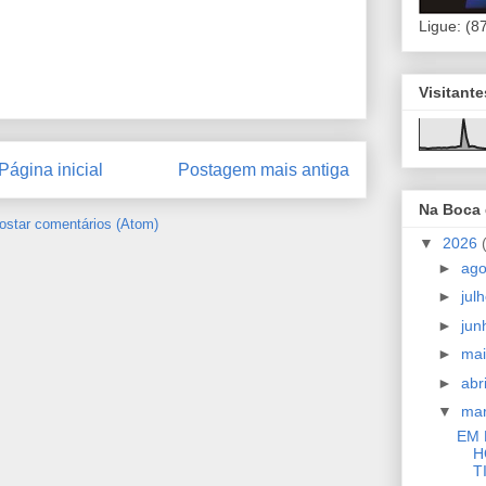
Ligue: (8
Visitant
Página inicial
Postagem mais antiga
Na Boca
ostar comentários (Atom)
▼
2026
►
ag
►
jul
►
ju
►
ma
►
abr
▼
ma
EM 
H
T