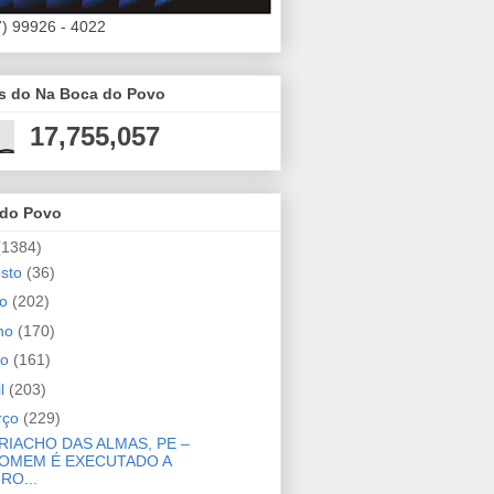
7) 99926 - 4022
es do Na Boca do Povo
17,755,057
 do Povo
(1384)
osto
(36)
ho
(202)
nho
(170)
io
(161)
il
(203)
rço
(229)
RIACHO DAS ALMAS, PE –
OMEM É EXECUTADO A
IRO...