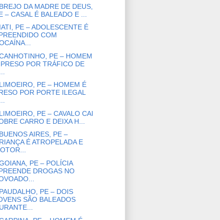
BREJO DA MADRE DE DEUS,
E – CASAL É BALEADO E ...
IATI, PE – ADOLESCENTE É
PREENDIDO COM
OCAÍNA...
CANHOTINHO, PE – HOMEM
 PRESO POR TRÁFICO DE
..
LIMOEIRO, PE – HOMEM É
RESO POR PORTE ILEGAL
..
LIMOEIRO, PE – CAVALO CAI
OBRE CARRO E DEIXA H...
BUENOS AIRES, PE –
RIANÇA É ATROPELADA E
OTOR...
GOIANA, PE – POLÍCIA
PREENDE DROGAS NO
OVOADO...
PAUDALHO, PE – DOIS
OVENS SÃO BALEADOS
URANTE...