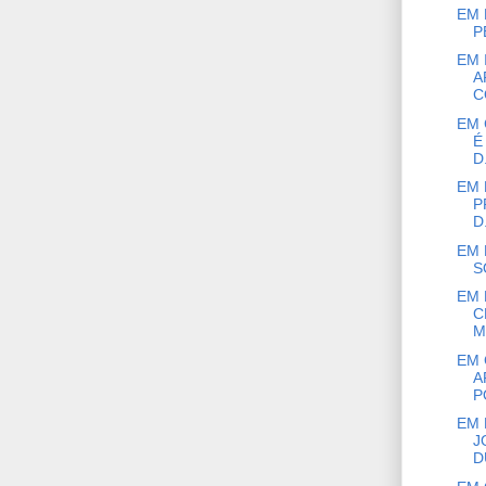
EM 
P
EM 
A
C
EM 
É
D.
EM 
P
D.
EM 
S
EM 
C
M
EM 
A
P
EM 
J
D