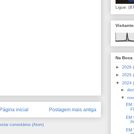
Ligue: (8
Visitant
Na Boca
►
2026
►
2025
▼
2024
►
de
▼
no
EM 
F
Página inicial
Postagem mais antiga
EM 
P
ostar comentários (Atom)
EM 