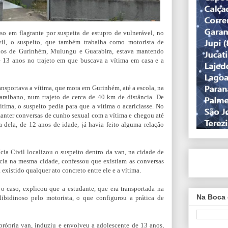
eso em flagrante por suspeita de estupro de vulnerável, no
vil, o suspeito, que também trabalha como motorista de
pios de Gurinhém, Mulungu e Guarabira, estava mantendo
 13 anos no trajeto em que buscava a vítima em casa e a
ransportava a vítima, que mora em Gurinhém, até a escola, na
araibano, num trajeto de cerca de 40 km de distância. De
tima, o suspeito pedia para que a vítima o acariciasse. No
 manter conversas de cunho sexual com a vítima e chegou até
 dela, de 12 anos de idade, já havia feito alguma relação
cia Civil localizou o suspeito dentro da van, na cidade de
acia na mesma cidade, confessou que existiam as conversas
xistido qualquer ato concreto entre ele e a vítima.
o caso, explicou que a estudante, que era transportada na
Na Boca 
libidinoso pelo motorista, o que configurou a prática de
 própria van, induziu e envolveu a adolescente de 13 anos,