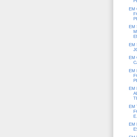
P
EM 
F
P
EM 
M
E
EM 
J
EM 
C
EM 
F
PE
EM 
A
T
EM 
F
E.
EM 
E