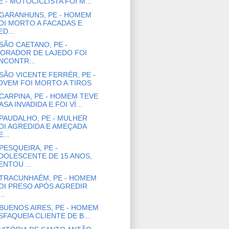
E - MOTOCICLISTA FOI M...
GARANHUNS, PE - HOMEM
OI MORTO A FACADAS E
ED...
SÃO CAETANO, PE -
ORADOR DE LAJEDO FOI
NCONTR...
SÃO VICENTE FERRÉR, PE -
OVEM FOI MORTO A TIROS
CARPINA, PE - HOMEM TEVE
ASA INVADIDA E FOI VÍ...
PAUDALHO, PE - MULHER
OI AGREDIDA E AMEÇADA
...
PESQUEIRA, PE -
DOLESCENTE DE 15 ANOS,
ENTOU ...
TRACUNHAÉM, PE - HOMEM
OI PRESO APÓS AGREDIR
..
BUENOS AIRES, PE - HOMEM
SFAQUEIA CLIENTE DE B...