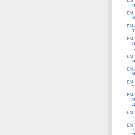
EM 
P
EM 
M
EM 
R
EM 
T
...
EM 
P
EM 
A
EM 
D
EM 
A
E
EM 
H
EM 
H
F