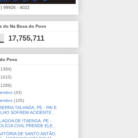
7) 99926 - 4022
es do Na Boca do Povo
17,755,711
 do Povo
(1384)
(1010)
(1288)
zembro
(43)
vembro
(105)
SERRA TALHADA, PE - PAI E
ILHO SOFREM ACIDENTE...
LAGOA DE ITAENGA, PE -
OLÍCIA CIVIL PRENDE ELE...
VITÓRIA DE SANTO ANTÃO,