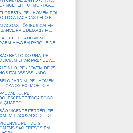
VITÓRIA DE SANTO ANTÃO,
E - MULHER FOI MORTA A...
FLORESTA, PE - HOMEM FOI
ORTO A FACADAS PELO E...
ALAGOAS - ÔNIBUS CAI EM
IBANCEIRA E DEIXA 17 M...
LAJEDO, PE - HOMEM QUE
RABALHAVA EM PARQUE DE
SÃO BENTO DO UNA, PE -
OLÍCIA MILITAR PRENDE A...
ALTINHO, PE - JOVEM DE 25
NOS FOI ASSASSINADO ...
BELO JARDIM, PE - HOMEM
E 32 ANOS FOI MORTO A ...
PAUDALHO, PE -
DOLESCENTE TOCA FOGO
M QUARTO ...
SÃO VICENTE FERRÉR, PE -
OMEM É ACUSADO DE EST...
VICÊNCIA, PE - DOIS
OMENS SÃO PRESOS EM
LAGRA...