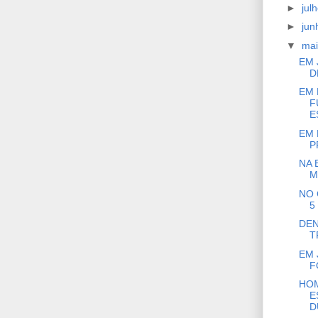
►
jul
►
ju
▼
ma
EM 
D
EM 
F
E
EM 
P
NA 
M
NO 
5
DEN
T
EM 
F
HOM
E
D