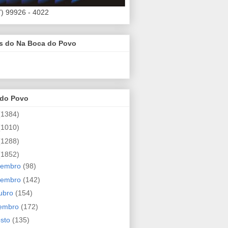
7) 99926 - 4022
es do Na Boca do Povo
 do Povo
(1384)
(1010)
(1288)
(1852)
zembro
(98)
vembro
(142)
ubro
(154)
tembro
(172)
osto
(135)