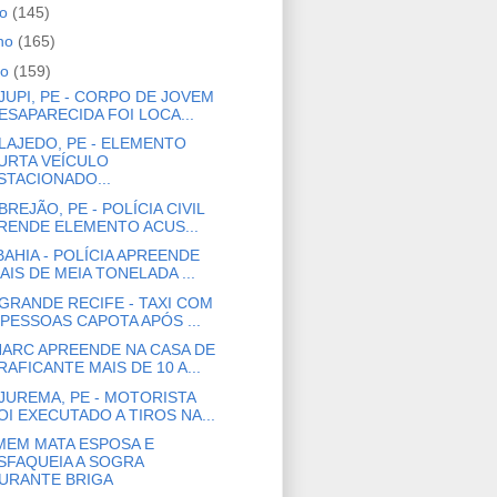
ho
(145)
nho
(165)
io
(159)
JUPI, PE - CORPO DE JOVEM
ESAPARECIDA FOI LOCA...
LAJEDO, PE - ELEMENTO
URTA VEÍCULO
STACIONADO...
BREJÃO, PE - POLÍCIA CIVIL
RENDE ELEMENTO ACUS...
BAHIA - POLÍCIA APREENDE
AIS DE MEIA TONELADA ...
GRANDE RECIFE - TAXI COM
 PESSOAS CAPOTA APÓS ...
ARC APREENDE NA CASA DE
RAFICANTE MAIS DE 10 A...
JUREMA, PE - MOTORISTA
OI EXECUTADO A TIROS NA...
EM MATA ESPOSA E
SFAQUEIA A SOGRA
URANTE BRIGA