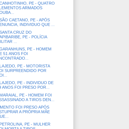
CANHOTINHO, PE - QUATRO
LEMENTOS ARMADOS
OUBA...
SÃO CAETANO, PE - APÓS
ENUNCIA, INDIVIDUO QUE ...
SANTA CRUZ DO
APIBARIBE, PE - POLÍCIA
ILITAR ...
GARANHUNS, PE - HOMEM
E 51 ANOS FOI
NCONTRADO...
LAJEDO, PE - MOTORISTA
OI SURPREENDIDO POR
OI...
LAJEDO, PE - INDIVIDUO DE
9 ANOS FOI PRESO POR...
MARAIAL, PE - HOMEM FOI
SSASSINADO A TIROS DEN...
MENTO FOI PRESO APÓS
STUPRAR A PRÓPRIA MÃE
UE...
PETROLINA, PE - MULHER
OI MORTA A TIROS