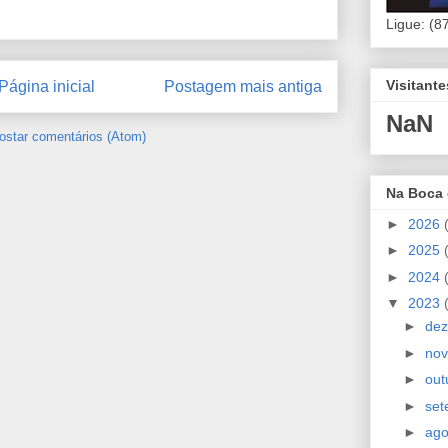
Ligue: (8
Visitant
Página inicial
Postagem mais antiga
NaN
ostar comentários (Atom)
Na Boca
►
2026
►
2025
►
2024
▼
2023
►
de
►
no
►
out
►
se
►
ag