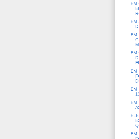
EM 
E
R
EM 
D
EM 
C
M
EM 
D
E
EM 
F
D
EM 
1
EM 
A
ELE
E
Q
EM 
F